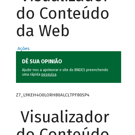
do Conteúdo
da Web
Ações
DÊ SUA OPINIÃO
Ajude-nos a aprimorar o site do BNDES preenchendo
uma rápida
pesquisa
.
Z7_L9KEH4O0LORH80ALCLTPF80SP4
Visualizador
do Conteúdo