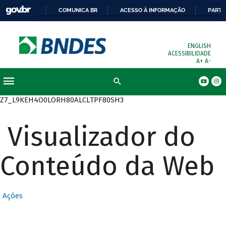
COMUNICA BR
ACESSO À INFORMAÇÃO
PARTI
ENGLISH
ACESSIBILIDADE
A+
A-
Busca
Z7_L9KEH4O0LORH80ALCLTPF80SH3
Visualizador do
Conteúdo da Web
Ações