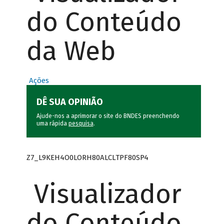
do Conteúdo
da Web
Ações
DÊ SUA OPINIÃO
Ajude-nos a aprimorar o site do BNDES preenchendo
uma rápida
pesquisa
.
Z7_L9KEH4O0LORH80ALCLTPF80SP4
Visualizador
do Conteúdo