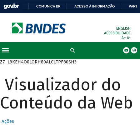
COMUNICA BR
ACESSO À INFORMAÇÃO
PARTI
ENGLISH
ACESSIBILIDADE
A+
A-
Busca
Z7_L9KEH4O0LORH80ALCLTPF80SH3
Visualizador do
Conteúdo da Web
Ações