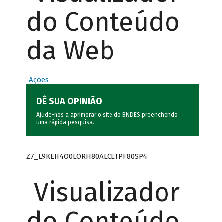
do Conteúdo
da Web
Ações
DÊ SUA OPINIÃO
Ajude-nos a aprimorar o site do BNDES preenchendo
uma rápida
pesquisa
.
Z7_L9KEH4O0LORH80ALCLTPF80SP4
Visualizador
do Conteúdo