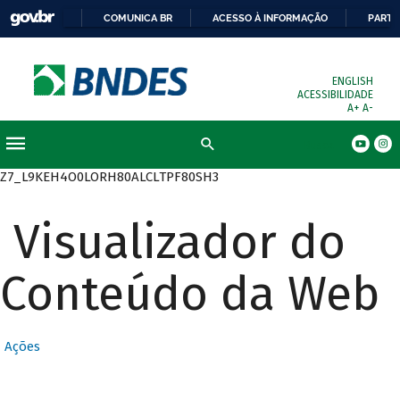
COMUNICA BR
ACESSO À INFORMAÇÃO
PARTI
ENGLISH
ACESSIBILIDADE
A+
A-
Busca
Z7_L9KEH4O0LORH80ALCLTPF80SH3
Visualizador do
Conteúdo da Web
Ações