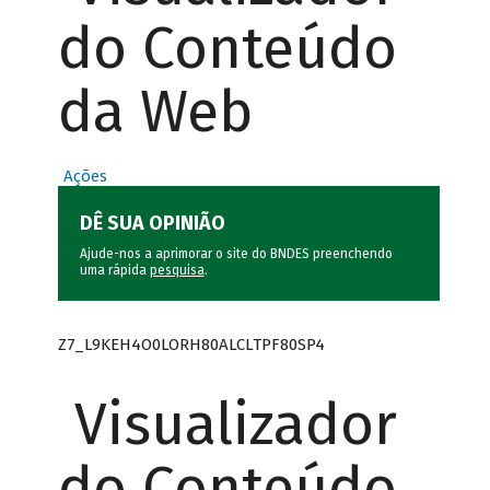
do Conteúdo
da Web
Ações
DÊ SUA OPINIÃO
Ajude-nos a aprimorar o site do BNDES preenchendo
uma rápida
pesquisa
.
Z7_L9KEH4O0LORH80ALCLTPF80SP4
Visualizador
do Conteúdo