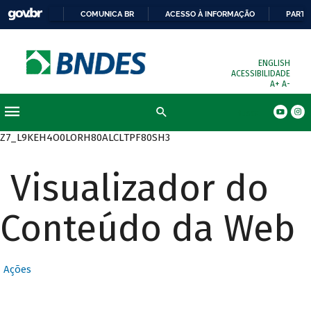
COMUNICA BR
ACESSO À INFORMAÇÃO
PARTI
ENGLISH
ACESSIBILIDADE
A+
A-
Busca
Z7_L9KEH4O0LORH80ALCLTPF80SH3
Visualizador do
Conteúdo da Web
Ações