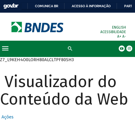
COMUNICA BR
ACESSO À INFORMAÇÃO
PARTI
ENGLISH
ACESSIBILIDADE
A+
A-
Busca
Z7_L9KEH4O0LORH80ALCLTPF80SH3
Visualizador do
Conteúdo da Web
Ações