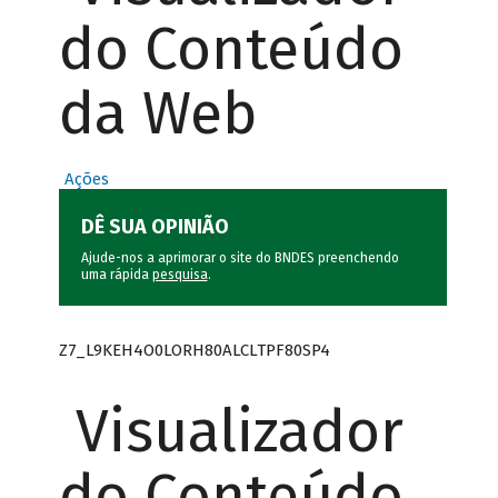
do Conteúdo
da Web
Ações
DÊ SUA OPINIÃO
Ajude-nos a aprimorar o site do BNDES preenchendo
uma rápida
pesquisa
.
Z7_L9KEH4O0LORH80ALCLTPF80SP4
Visualizador
do Conteúdo