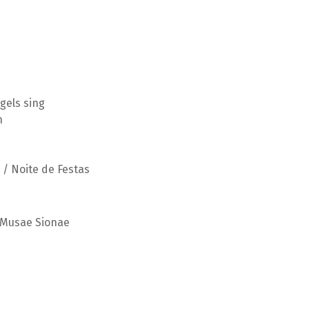
gels sing
n
 / Noite de Festas
o Musae Sionae