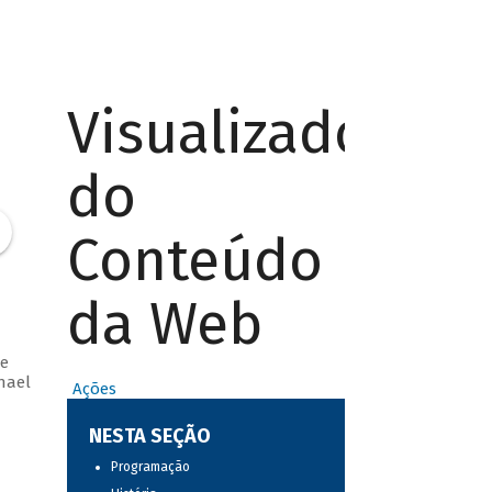
Visualizador
do
Conteúdo
da Web
e
hael
Ações
NESTA SEÇÃO
Programação