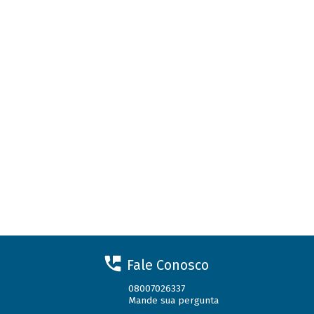
Fale Conosco
08007026337
Mande sua pergunta