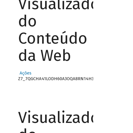
Visualizador
do
Conteúdo
da Web
Ações
Z7_7QGCHA41LODH60A3OQA8RN14H3
Visualizador