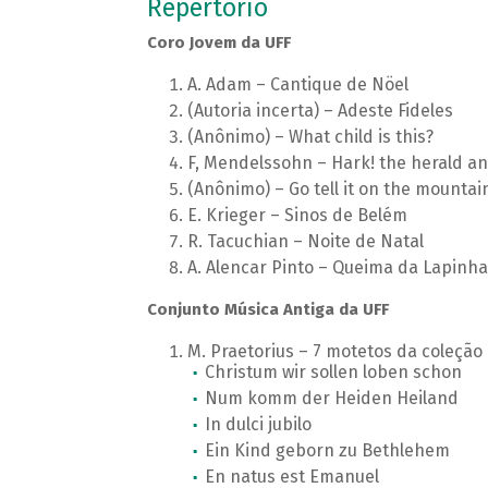
Repertório
Coro Jovem da UFF
A. Adam – Cantique de Nöel
(Autoria incerta) – Adeste Fideles
(Anônimo) – What child is this?
F, Mendelssohn – Hark! the herald an
(Anônimo) – Go tell it on the mountai
E. Krieger – Sinos de Belém
R. Tacuchian – Noite de Natal
A. Alencar Pinto – Queima da Lapinha
Conjunto Música Antiga da UFF
M. Praetorius – 7 motetos da coleçã
Christum wir sollen loben schon
Num komm der Heiden Heiland
In dulci jubilo
Ein Kind geborn zu Bethlehem
En natus est Emanuel