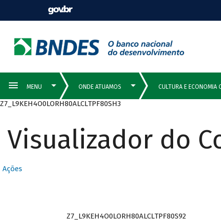
Z7_L9KEH4O0LORH80ALCLTPF80SH3
Visualizador do 
Ações
Z7_L9KEH4O0LORH80ALCLTPF80S92