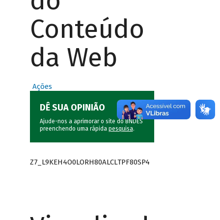
do
Conteúdo
da Web
Ações
DÊ SUA OPINIÃO
Ajude-nos a aprimorar o site do BNDES
preenchendo uma rápida
pesquisa
.
Z7_L9KEH4O0LORH80ALCLTPF80SP4