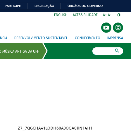
PARTICIPE
LEGISLAÇÃO
ÓRGÃOS DO GOVERNO
⁣
ENGLISH
ACESSIBILIDADE
A+
A-
NCIA
DESENVOLVIMENTO SUSTENTÁVEL
CONHECIMENTO
IMPRENSA
Busca
Z7_7QGCHA41LODH60A3OQA8RN14H1