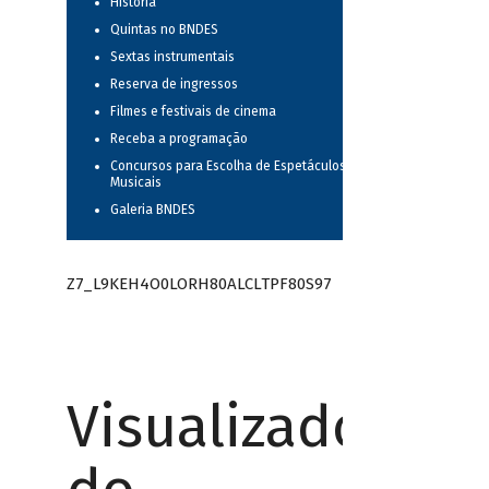
História
Quintas no BNDES
Sextas instrumentais
Reserva de ingressos
Filmes e festivais de cinema
Receba a programação
Concursos para Escolha de Espetáculos
Musicais
Galeria BNDES
Z7_L9KEH4O0LORH80ALCLTPF80S97
Visualizador