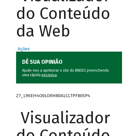
do Conteúdo
da Web
Ações
DÊ SUA OPINIÃO
Ajude-nos a aprimorar o site do BNDES preenchendo
uma rápida
pesquisa
.
Z7_L9KEH4O0LORH80ALCLTPF80SP4
Visualizador
do Conteúdo