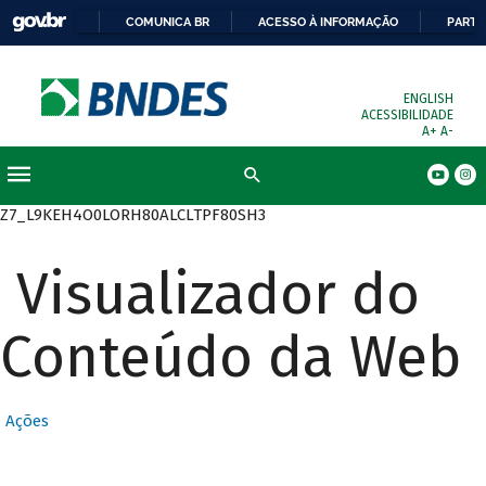
COMUNICA BR
ACESSO À INFORMAÇÃO
PARTI
ENGLISH
ACESSIBILIDADE
A+
A-
Busca
Z7_L9KEH4O0LORH80ALCLTPF80SH3
Visualizador do
Conteúdo da Web
Ações