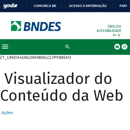
COMUNICA BR
ACESSO À INFORMAÇÃO
PARTI
ENGLISH
ACESSIBILIDADE
A+
A-
Busca
Z7_L9KEH4O0LORH80ALCLTPF80SH3
Visualizador do
Conteúdo da Web
Ações