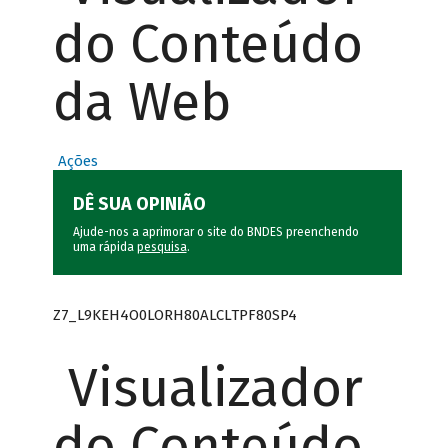
do Conteúdo
da Web
Ações
DÊ SUA OPINIÃO
Ajude-nos a aprimorar o site do BNDES preenchendo
uma rápida
pesquisa
.
Z7_L9KEH4O0LORH80ALCLTPF80SP4
Visualizador
do Conteúdo