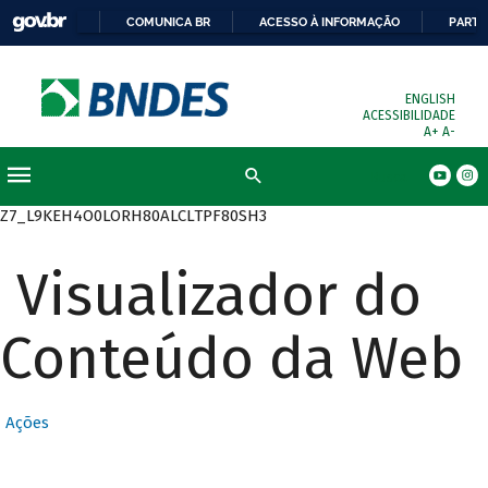
COMUNICA BR
ACESSO À INFORMAÇÃO
PARTI
ENGLISH
ACESSIBILIDADE
A+
A-
Busca
Z7_L9KEH4O0LORH80ALCLTPF80SH3
Visualizador do
Conteúdo da Web
Ações