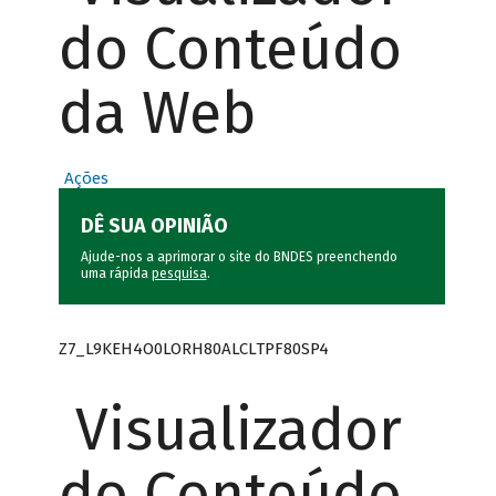
do Conteúdo
da Web
Ações
DÊ SUA OPINIÃO
Ajude-nos a aprimorar o site do BNDES preenchendo
uma rápida
pesquisa
.
Z7_L9KEH4O0LORH80ALCLTPF80SP4
Visualizador
do Conteúdo