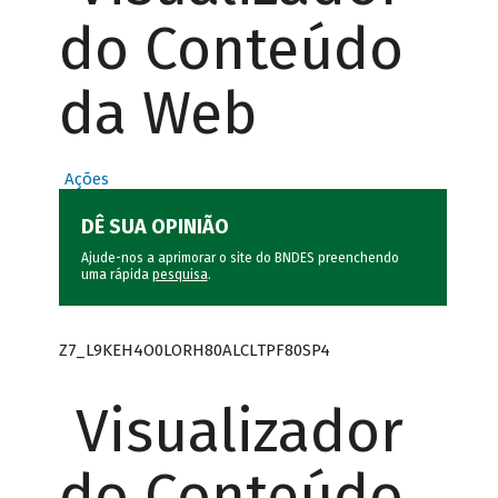
do Conteúdo
da Web
Ações
DÊ SUA OPINIÃO
Ajude-nos a aprimorar o site do BNDES preenchendo
uma rápida
pesquisa
.
Z7_L9KEH4O0LORH80ALCLTPF80SP4
Visualizador
do Conteúdo