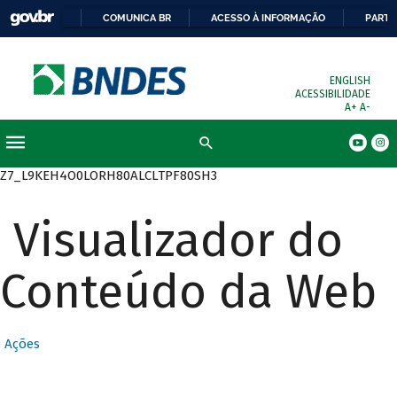
COMUNICA BR
ACESSO À INFORMAÇÃO
PARTI
ENGLISH
ACESSIBILIDADE
A+
A-
Busca
Z7_L9KEH4O0LORH80ALCLTPF80SH3
Visualizador do
Conteúdo da Web
Ações