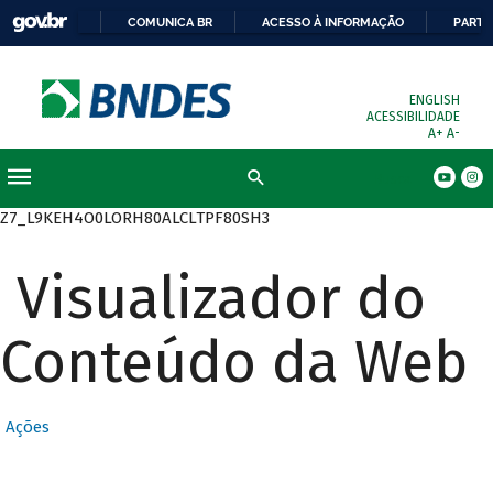
COMUNICA BR
ACESSO À INFORMAÇÃO
PARTI
ENGLISH
ACESSIBILIDADE
A+
A-
Busca
Z7_L9KEH4O0LORH80ALCLTPF80SH3
Visualizador do
Conteúdo da Web
Ações