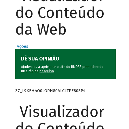
do Conteúdo
da Web
Ações
DÊ SUA OPINIÃO
Ajude-nos a aprimorar o site do BNDES preenchendo
uma rápida
pesquisa
.
Z7_L9KEH4O0LORH80ALCLTPF80SP4
Visualizador
do Conteúdo