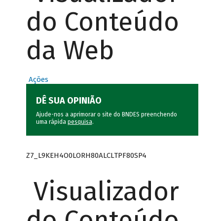
do Conteúdo
da Web
Ações
DÊ SUA OPINIÃO
Ajude-nos a aprimorar o site do BNDES preenchendo
uma rápida
pesquisa
.
Z7_L9KEH4O0LORH80ALCLTPF80SP4
Visualizador
do Conteúdo