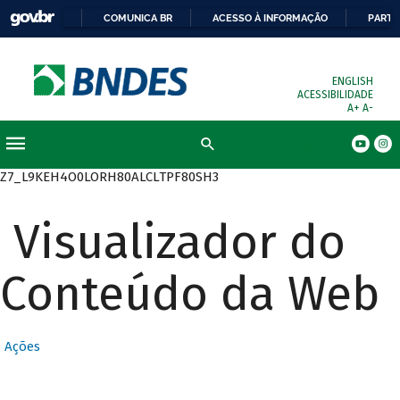
COMUNICA BR
ACESSO À INFORMAÇÃO
PARTI
ENGLISH
ACESSIBILIDADE
A+
A-
Busca
Z7_L9KEH4O0LORH80ALCLTPF80SH3
Visualizador do
Conteúdo da Web
Ações