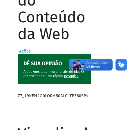
do
Conteúdo
da Web
Ações
DÊ SUA OPINIÃO
Ajude-nos a aprimorar o site do BNDES
preenchendo uma rápida
pesquisa
.
Z7_L9KEH4O0LORH80ALCLTPF80SP4