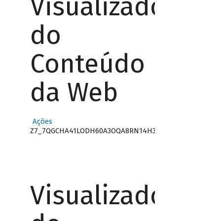
Visualizador
do
Conteúdo
da Web
Ações
Z7_7QGCHA41LODH60A3OQA8RN14H3
Visualizador