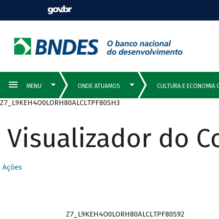
Z7_L9KEH4O0LORH80ALCLTPF80SH3
Visualizador do 
Ações
Z7_L9KEH4O0LORH80ALCLTPF80S92