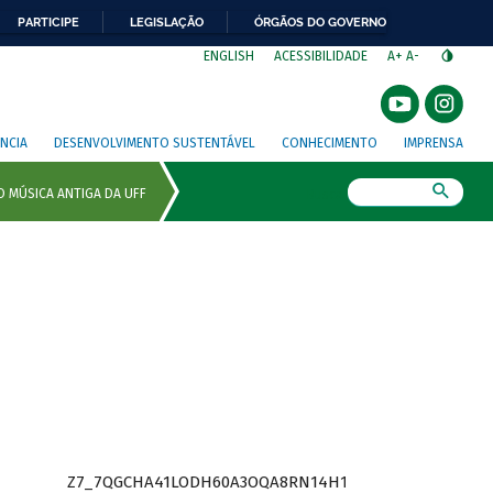
PARTICIPE
LEGISLAÇÃO
ÓRGÃOS DO GOVERNO
⁣
ENGLISH
ACESSIBILIDADE
A+
A-
NCIA
DESENVOLVIMENTO SUSTENTÁVEL
CONHECIMENTO
IMPRENSA
Busca
Z7_7QGCHA41LODH60A3OQA8RN14H1