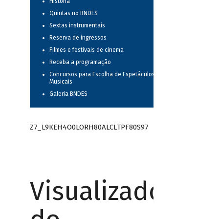
História
Quintas no BNDES
Sextas instrumentais
Reserva de ingressos
Filmes e festivais de cinema
Receba a programação
Concursos para Escolha de Espetáculos
Musicais
Galeria BNDES
Z7_L9KEH4O0LORH80ALCLTPF80S97
Visualizador