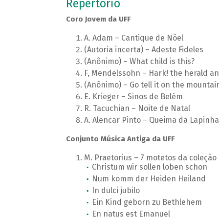
Repertório
Coro Jovem da UFF
A. Adam – Cantique de Nöel
(Autoria incerta) – Adeste Fideles
(Anônimo) – What child is this?
F, Mendelssohn – Hark! the herald an
(Anônimo) – Go tell it on the mountai
E. Krieger – Sinos de Belém
R. Tacuchian – Noite de Natal
A. Alencar Pinto – Queima da Lapinha
Conjunto Música Antiga da UFF
M. Praetorius – 7 motetos da coleçã
Christum wir sollen loben schon
Num komm der Heiden Heiland
In dulci jubilo
Ein Kind geborn zu Bethlehem
En natus est Emanuel