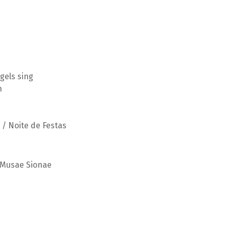
gels sing
n
 / Noite de Festas
o Musae Sionae