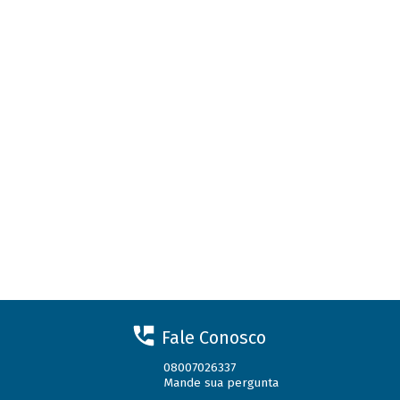
Fale Conosco
08007026337
Mande sua pergunta