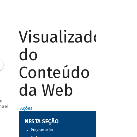
Visualizador
do
Conteúdo
da Web
e
hael
Ações
NESTA SEÇÃO
Programação