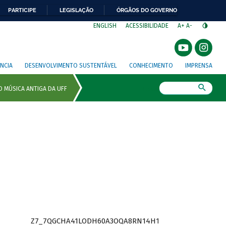
PARTICIPE
LEGISLAÇÃO
ÓRGÃOS DO GOVERNO
⁣
ENGLISH
ACESSIBILIDADE
A+
A-
NCIA
DESENVOLVIMENTO SUSTENTÁVEL
CONHECIMENTO
IMPRENSA
Busca
Z7_7QGCHA41LODH60A3OQA8RN14H1