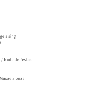
gels sing
n
 / Noite de Festas
o Musae Sionae