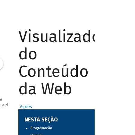
Visualizador
do
Conteúdo
da Web
e
hael
Ações
NESTA SEÇÃO
Programação