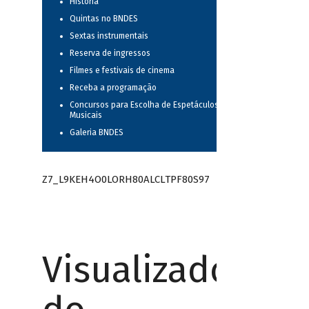
História
Quintas no BNDES
Sextas instrumentais
Reserva de ingressos
Filmes e festivais de cinema
Receba a programação
Concursos para Escolha de Espetáculos
Musicais
Galeria BNDES
Z7_L9KEH4O0LORH80ALCLTPF80S97
Visualizador