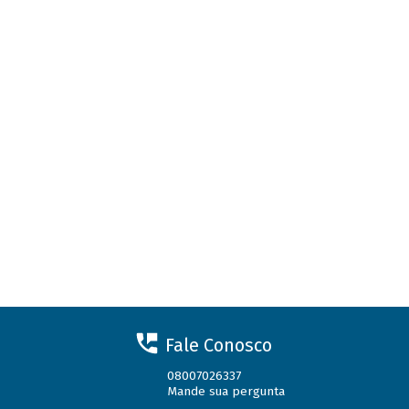
Fale Conosco
08007026337
Mande sua pergunta