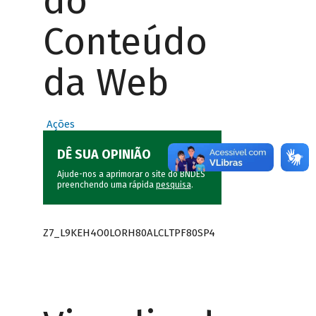
do
Conteúdo
da Web
Ações
DÊ SUA OPINIÃO
Ajude-nos a aprimorar o site do BNDES
preenchendo uma rápida
pesquisa
.
Z7_L9KEH4O0LORH80ALCLTPF80SP4