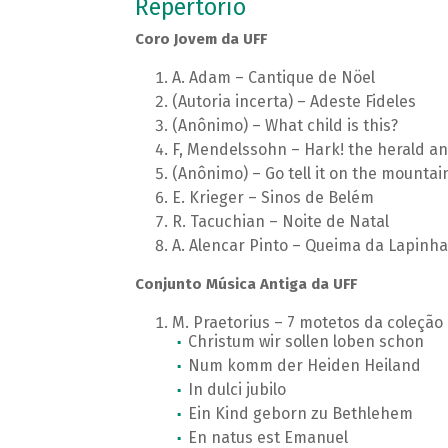
Repertório
Coro Jovem da UFF
A. Adam – Cantique de Nöel
(Autoria incerta) – Adeste Fideles
(Anônimo) – What child is this?
F, Mendelssohn – Hark! the herald an
(Anônimo) – Go tell it on the mountai
E. Krieger – Sinos de Belém
R. Tacuchian – Noite de Natal
A. Alencar Pinto – Queima da Lapinha
Conjunto Música Antiga da UFF
M. Praetorius – 7 motetos da coleçã
Christum wir sollen loben schon
Num komm der Heiden Heiland
In dulci jubilo
Ein Kind geborn zu Bethlehem
En natus est Emanuel