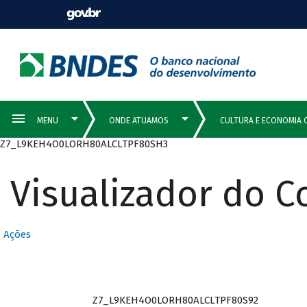
Z7_L9KEH4O0LORH80ALCLTPF80SH3
Visualizador do 
Ações
Z7_L9KEH4O0LORH80ALCLTPF80S92