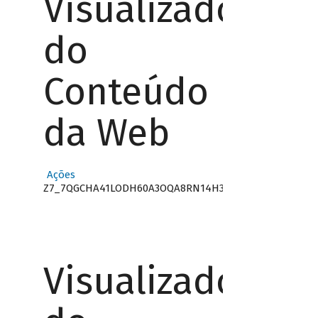
Visualizador
do
Conteúdo
da Web
Ações
Z7_7QGCHA41LODH60A3OQA8RN14H3
Visualizador