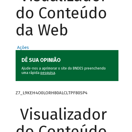
do Conteúdo
da Web
Ações
DÊ SUA OPINIÃO
Ajude-nos a aprimorar o site do BNDES preenchendo
uma rápida
pesquisa
.
Z7_L9KEH4O0LORH80ALCLTPF80SP4
Visualizador
do Conteúdo