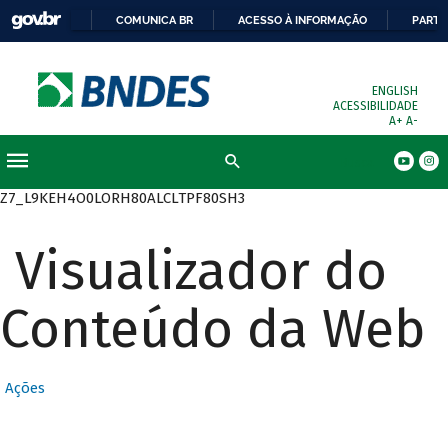
COMUNICA BR
ACESSO À INFORMAÇÃO
PARTI
ENGLISH
ACESSIBILIDADE
A+
A-
Busca
Z7_L9KEH4O0LORH80ALCLTPF80SH3
Visualizador do
Conteúdo da Web
Ações