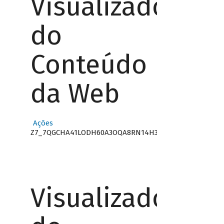
Visualizador
do
Conteúdo
da Web
Ações
Z7_7QGCHA41LODH60A3OQA8RN14H3
Visualizador