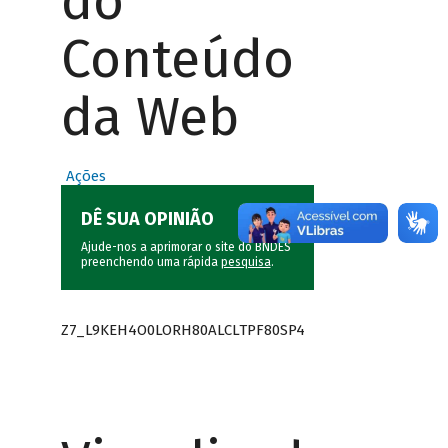
do
Conteúdo
da Web
Ações
DÊ SUA OPINIÃO
Ajude-nos a aprimorar o site do BNDES
preenchendo uma rápida
pesquisa
.
Z7_L9KEH4O0LORH80ALCLTPF80SP4