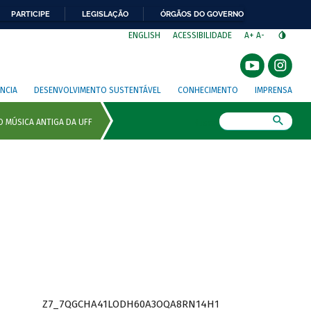
PARTICIPE
LEGISLAÇÃO
ÓRGÃOS DO GOVERNO
⁣
ENGLISH
ACESSIBILIDADE
A+
A-
NCIA
DESENVOLVIMENTO SUSTENTÁVEL
CONHECIMENTO
IMPRENSA
Busca
Z7_7QGCHA41LODH60A3OQA8RN14H1