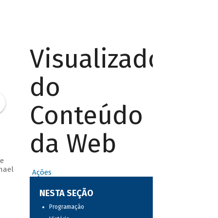
Visualizador
do
Conteúdo
da Web
e
hael
Ações
NESTA SEÇÃO
Programação