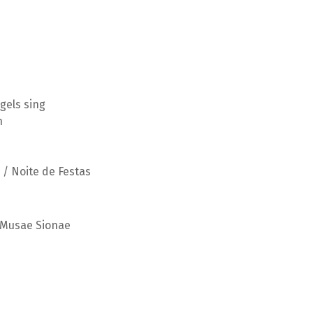
gels sing
n
 / Noite de Festas
o Musae Sionae