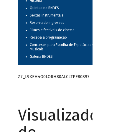
História
Quintas no BNDES
Sextas instrumentais
Reserva de ingressos
Filmes e festivais de cinema
Receba a programação
Concursos para Escolha de Espetáculos
Musicais
Galeria BNDES
Z7_L9KEH4O0LORH80ALCLTPF80S97
Visualizador