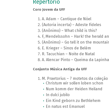
Repertório
Coro Jovem da UFF
A. Adam – Cantique de Nöel
(Autoria incerta) – Adeste Fideles
(Anônimo) – What child is this?
F, Mendelssohn – Hark! the herald an
(Anônimo) – Go tell it on the mountai
E. Krieger – Sinos de Belém
R. Tacuchian – Noite de Natal
A. Alencar Pinto – Queima da Lapinha
Conjunto Música Antiga da UFF
M. Praetorius – 7 motetos da coleçã
Christum wir sollen loben schon
Num komm der Heiden Heiland
In dulci jubilo
Ein Kind geborn zu Bethlehem
En natus est Emanuel