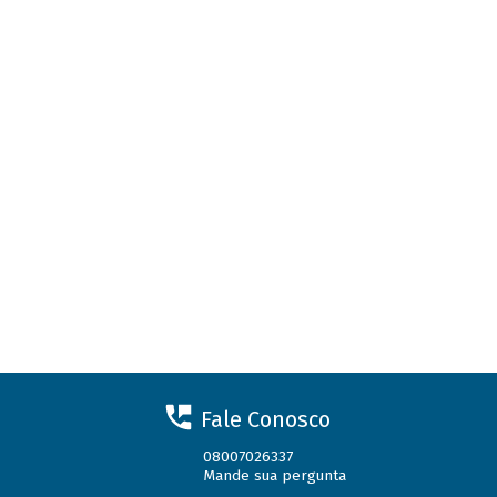
Fale Conosco
08007026337
Mande sua pergunta