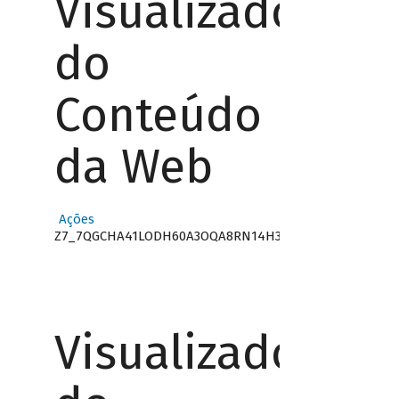
Visualizador
do
Conteúdo
da Web
Ações
Z7_7QGCHA41LODH60A3OQA8RN14H3
Visualizador