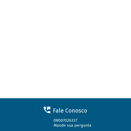
Fale Conosco
08007026337
Mande sua pergunta