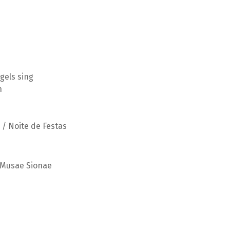
gels sing
n
 / Noite de Festas
o Musae Sionae