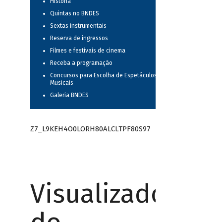
História
Quintas no BNDES
Sextas instrumentais
Reserva de ingressos
Filmes e festivais de cinema
Receba a programação
Concursos para Escolha de Espetáculos
Musicais
Galeria BNDES
Z7_L9KEH4O0LORH80ALCLTPF80S97
Visualizador