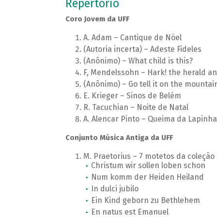
Repertório
Coro Jovem da UFF
A. Adam – Cantique de Nöel
(Autoria incerta) – Adeste Fideles
(Anônimo) – What child is this?
F, Mendelssohn – Hark! the herald an
(Anônimo) – Go tell it on the mountai
E. Krieger – Sinos de Belém
R. Tacuchian – Noite de Natal
A. Alencar Pinto – Queima da Lapinha
Conjunto Música Antiga da UFF
M. Praetorius – 7 motetos da coleçã
Christum wir sollen loben schon
Num komm der Heiden Heiland
In dulci jubilo
Ein Kind geborn zu Bethlehem
En natus est Emanuel