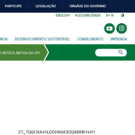
PARTICIPE
LEGISLAÇÃO
ÓRGÃOS DO GOVERNO
⁣
ENGLISH
ACESSIBILIDADE
A+
A-
NCIA
DESENVOLVIMENTO SUSTENTÁVEL
CONHECIMENTO
IMPRENSA
Busca
Z7_7QGCHA41LODH60A3OQA8RN14H1