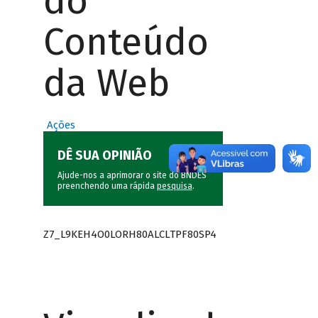
do
Conteúdo
da Web
Ações
DÊ SUA OPINIÃO
Ajude-nos a aprimorar o site do BNDES
preenchendo uma rápida
pesquisa
.
Z7_L9KEH4O0LORH80ALCLTPF80SP4