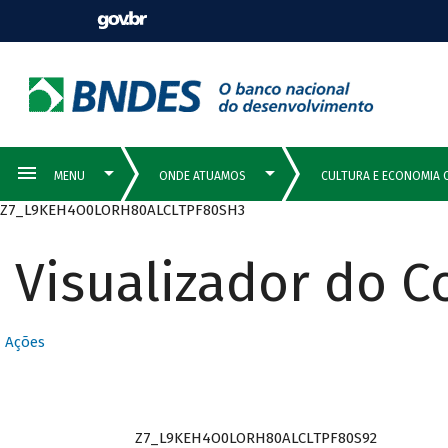
Z7_L9KEH4O0LORH80ALCLTPF80SH3
Visualizador do 
Ações
Z7_L9KEH4O0LORH80ALCLTPF80S92