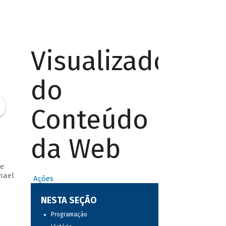
Visualizador
do
Conteúdo
da Web
e
hael
Ações
NESTA SEÇÃO
Programação