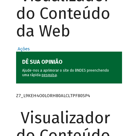
do Conteúdo
da Web
Ações
DÊ SUA OPINIÃO
Ajude-nos a aprimorar o site do BNDES preenchendo
uma rápida
pesquisa
.
Z7_L9KEH4O0LORH80ALCLTPF80SP4
Visualizador
do Conteúdo