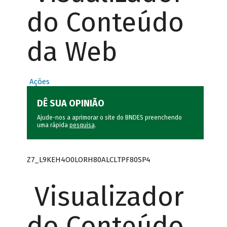
do Conteúdo
da Web
Ações
DÊ SUA OPINIÃO
Ajude-nos a aprimorar o site do BNDES preenchendo
uma rápida
pesquisa
.
Z7_L9KEH4O0LORH80ALCLTPF80SP4
Visualizador
do Conteúdo