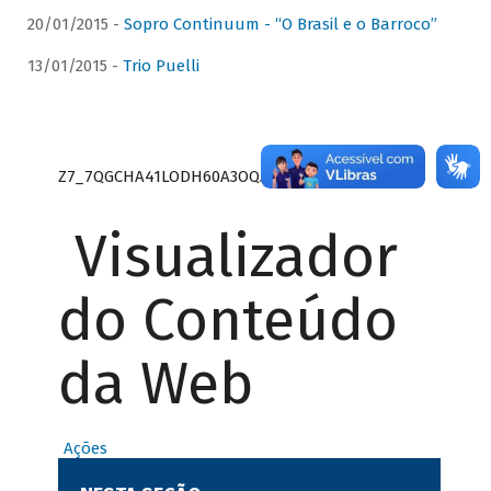
20/01/2015 -
Sopro Continuum - “O Brasil e o Barroco”
13/01/2015 -
Trio Puelli
Z7_7QGCHA41LODH60A3OQA8RN1415
Visualizador
do Conteúdo
da Web
Ações