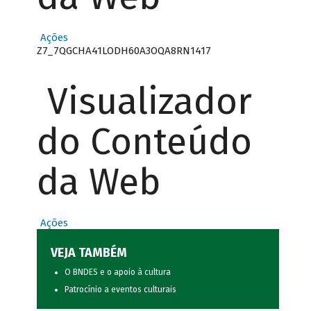
Ações
Z7_7QGCHA41LODH60A3OQA8RN1417
Visualizador
do Conteúdo
da Web
Ações
VEJA TAMBÉM
O BNDES e o apoio à cultura
Patrocínio a eventos culturais