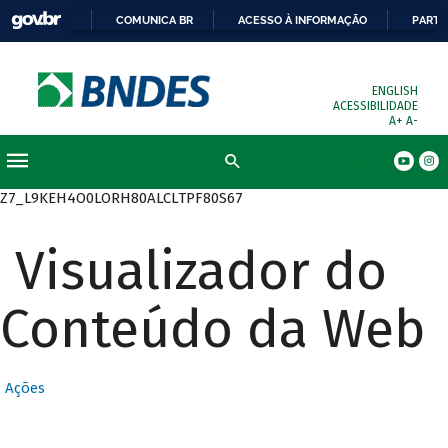
COMUNICA BR
ACESSO À INFORMAÇÃO
PARTI
ENGLISH
ACESSIBILIDADE
A+
A-
Busca
Z7_L9KEH4O0LORH80ALCLTPF80S67
Visualizador do
Conteúdo da Web
Ações