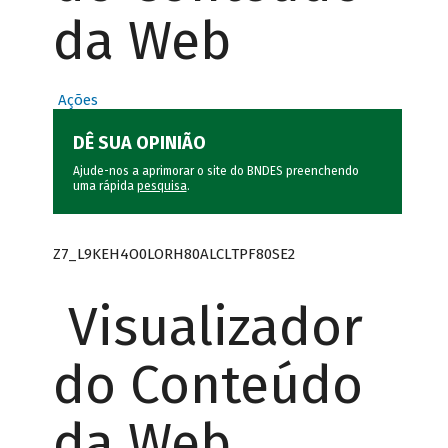
da Web
Ações
DÊ SUA OPINIÃO
Ajude-nos a aprimorar o site do BNDES preenchendo
uma rápida
pesquisa
.
Z7_L9KEH4O0LORH80ALCLTPF80SE2
Visualizador
do Conteúdo
da Web