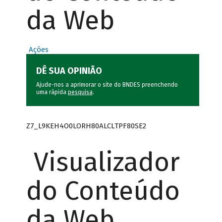
da Web
Ações
DÊ SUA OPINIÃO
Ajude-nos a aprimorar o site do BNDES preenchendo
uma rápida
pesquisa
.
Z7_L9KEH4O0LORH80ALCLTPF80SE2
Visualizador
do Conteúdo
da Web