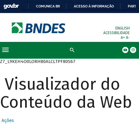
COMUNICA BR
ACESSO À INFORMAÇÃO
PARTI
ENGLISH
ACESSIBILIDADE
A+
A-
Busca
Z7_L9KEH4O0LORH80ALCLTPF80S67
Visualizador do
Conteúdo da Web
Ações