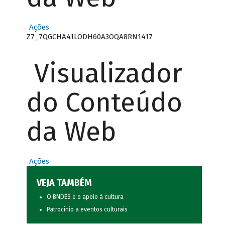
Ações
Z7_7QGCHA41LODH60A3OQA8RN1417
Visualizador
do Conteúdo
da Web
Ações
VEJA TAMBÉM
O BNDES e o apoio à cultura
Patrocínio a eventos culturais