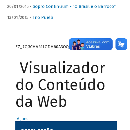
20/01/2015 -
Sopro Continuum - “O Brasil e o Barroco”
13/01/2015 -
Trio Puelli
Z7_7QGCHA41LODH60A3OQA8RN1415
Visualizador
do Conteúdo
da Web
Ações