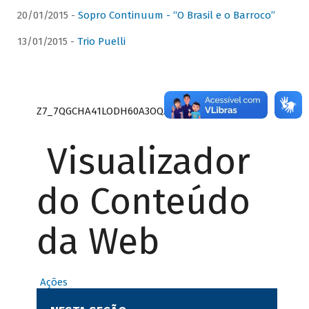
20/01/2015 -
Sopro Continuum - “O Brasil e o Barroco”
13/01/2015 -
Trio Puelli
Z7_7QGCHA41LODH60A3OQA8RN1415
Visualizador
do Conteúdo
da Web
Ações