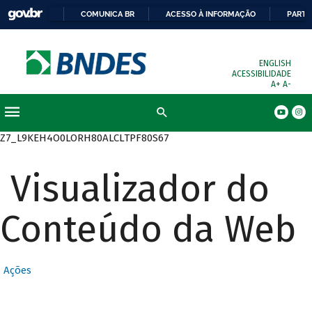
COMUNICA BR
ACESSO À INFORMAÇÃO
PARTI
ENGLISH
ACESSIBILIDADE
A+
A-
Busca
Z7_L9KEH4O0LORH80ALCLTPF80S67
Visualizador do
Conteúdo da Web
Ações