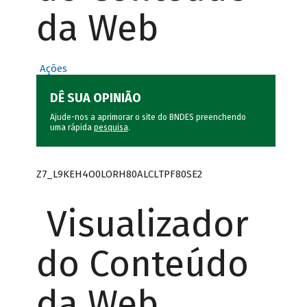
da Web
Ações
DÊ SUA OPINIÃO
Ajude-nos a aprimorar o site do BNDES preenchendo
uma rápida
pesquisa
.
Z7_L9KEH4O0LORH80ALCLTPF80SE2
Visualizador
do Conteúdo
da Web