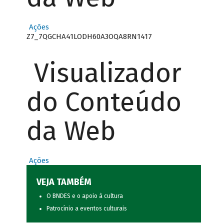
Ações
Z7_7QGCHA41LODH60A3OQA8RN1417
Visualizador
do Conteúdo
da Web
Ações
VEJA TAMBÉM
O BNDES e o apoio à cultura
Patrocínio a eventos culturais