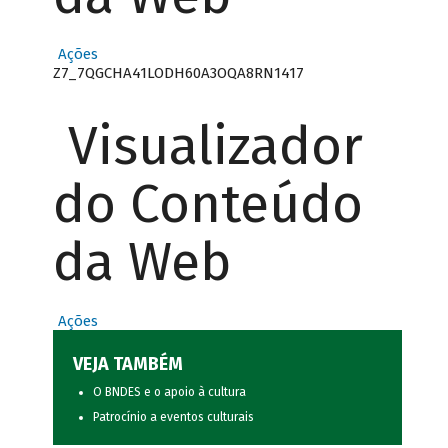
Ações
Z7_7QGCHA41LODH60A3OQA8RN1417
Visualizador
do Conteúdo
da Web
Ações
VEJA TAMBÉM
O BNDES e o apoio à cultura
Patrocínio a eventos culturais