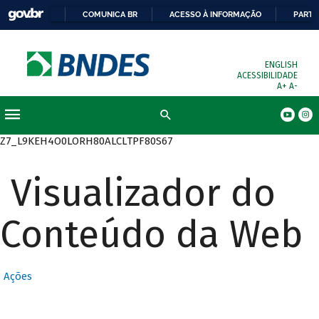
COMUNICA BR
ACESSO À INFORMAÇÃO
PARTI
ENGLISH
ACESSIBILIDADE
A+
A-
Busca
Z7_L9KEH4O0LORH80ALCLTPF80S67
Visualizador do
Conteúdo da Web
Ações