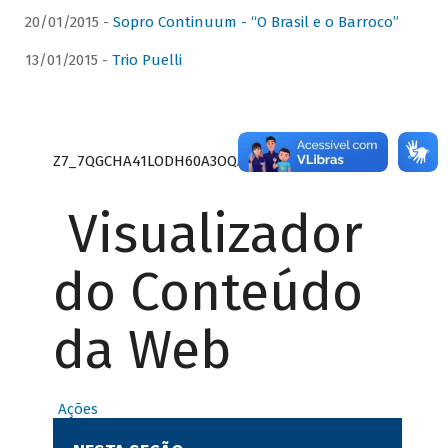
20/01/2015 -
Sopro Continuum - “O Brasil e o Barroco”
13/01/2015 -
Trio Puelli
Z7_7QGCHA41LODH60A3OQA8RN1415
Visualizador
do Conteúdo
da Web
Ações