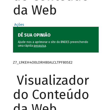
da Web
Ações
DÊ SUA OPINIÃO
Ajude-nos a aprimorar o site do BNDES preenchendo
uma rápida
pesquisa
.
Z7_L9KEH4O0LORH80ALCLTPF80SE2
Visualizador
do Conteúdo
da Web