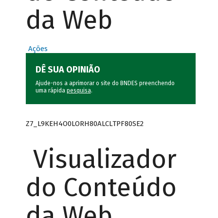
da Web
Ações
DÊ SUA OPINIÃO
Ajude-nos a aprimorar o site do BNDES preenchendo
uma rápida
pesquisa
.
Z7_L9KEH4O0LORH80ALCLTPF80SE2
Visualizador
do Conteúdo
da Web