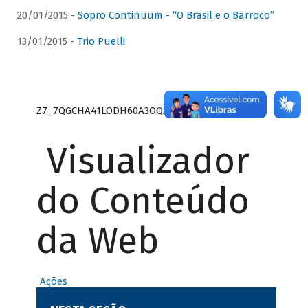
20/01/2015 -
Sopro Continuum - “O Brasil e o Barroco”
13/01/2015 -
Trio Puelli
Z7_7QGCHA41LODH60A3OQA8RN1415
Visualizador
do Conteúdo
da Web
Ações