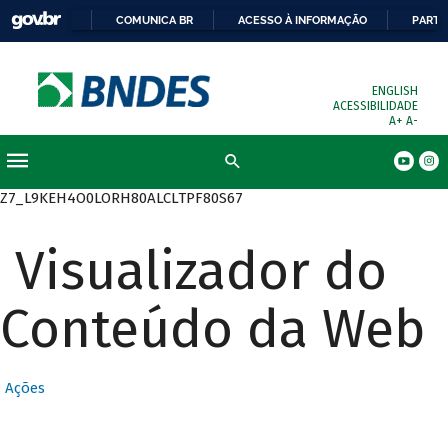
COMUNICA BR
ACESSO À INFORMAÇÃO
PARTI
ENGLISH
ACESSIBILIDADE
A+
A-
Busca
Z7_L9KEH4O0LORH80ALCLTPF80S67
Visualizador do
Conteúdo da Web
Ações