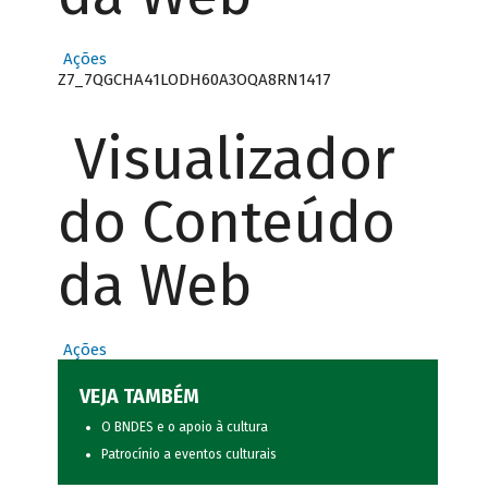
Ações
Z7_7QGCHA41LODH60A3OQA8RN1417
Visualizador
do Conteúdo
da Web
Ações
VEJA TAMBÉM
O BNDES e o apoio à cultura
Patrocínio a eventos culturais