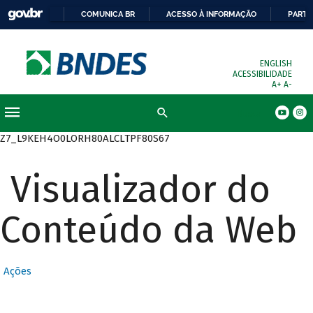
COMUNICA BR
ACESSO À INFORMAÇÃO
PARTI
ENGLISH
ACESSIBILIDADE
A+
A-
Busca
Z7_L9KEH4O0LORH80ALCLTPF80S67
Visualizador do
Conteúdo da Web
Ações