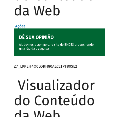
da Web
Ações
DÊ SUA OPINIÃO
Ajude-nos a aprimorar o site do BNDES preenchendo
uma rápida
pesquisa
.
Z7_L9KEH4O0LORH80ALCLTPF80SE2
Visualizador
do Conteúdo
da Web