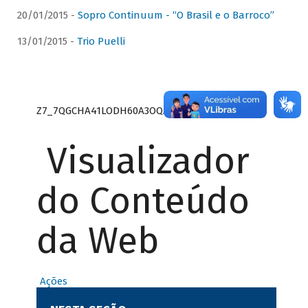
20/01/2015 -
Sopro Continuum - “O Brasil e o Barroco”
13/01/2015 -
Trio Puelli
Z7_7QGCHA41LODH60A3OQA8RN1415
Visualizador
do Conteúdo
da Web
Ações