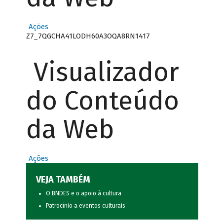
Ações
Z7_7QGCHA41LODH60A3OQA8RN1417
Visualizador
do Conteúdo
da Web
Ações
VEJA TAMBÉM
O BNDES e o apoio à cultura
Patrocínio a eventos culturais