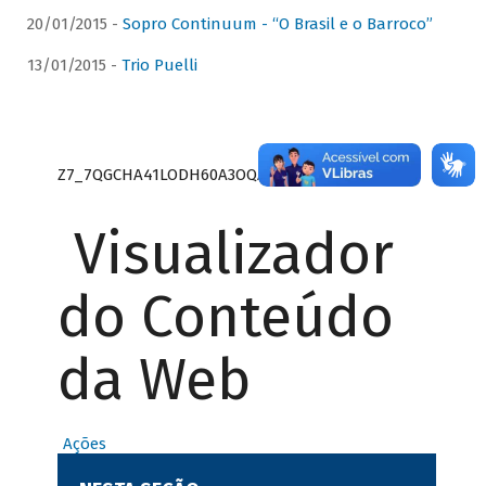
20/01/2015 -
Sopro Continuum - “O Brasil e o Barroco”
13/01/2015 -
Trio Puelli
Z7_7QGCHA41LODH60A3OQA8RN1415
Visualizador
do Conteúdo
da Web
Ações