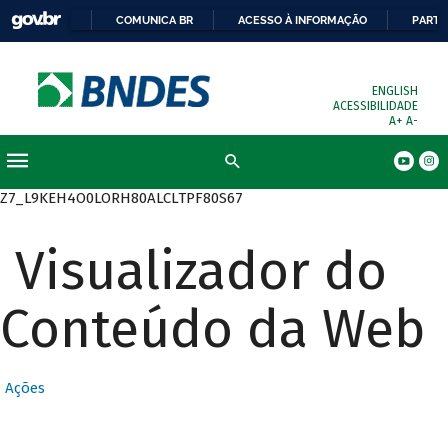
COMUNICA BR
ACESSO À INFORMAÇÃO
PARTI
ENGLISH
ACESSIBILIDADE
A+
A-
Busca
Z7_L9KEH4O0LORH80ALCLTPF80S67
Visualizador do
Conteúdo da Web
Ações