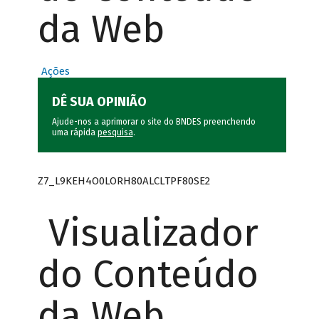
da Web
Ações
DÊ SUA OPINIÃO
Ajude-nos a aprimorar o site do BNDES preenchendo
uma rápida
pesquisa
.
Z7_L9KEH4O0LORH80ALCLTPF80SE2
Visualizador
do Conteúdo
da Web