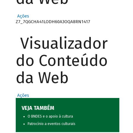
Ações
Z7_7QGCHA41LODH60A3OQA8RN1417
Visualizador
do Conteúdo
da Web
Ações
VEJA TAMBÉM
O BNDES e o apoio à cultura
Patrocínio a eventos culturais