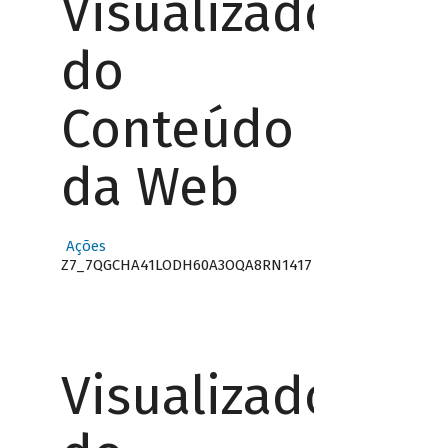
Visualizador
do
Conteúdo
da Web
Ações
Z7_7QGCHA41LODH60A3OQA8RN1417
Visualizador