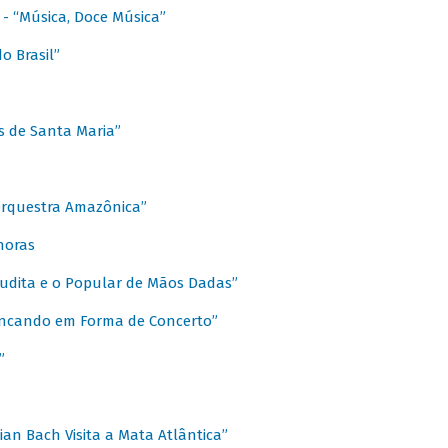
s - “Música, Doce Música”
o Brasil”
s de Santa Maria”
 Orquestra Amazônica”
onoras
rudita e o Popular de Mãos Dadas”
rincando em Forma de Concerto”
”
ian Bach Visita a Mata Atlântica”