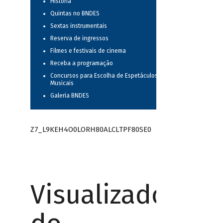
História
Quintas no BNDES
Sextas instrumentais
Reserva de ingressos
Filmes e festivais de cinema
Receba a programação
Concursos para Escolha de Espetáculos
Musicais
Galeria BNDES
Z7_L9KEH4O0LORH80ALCLTPF80SE0
Visualizador