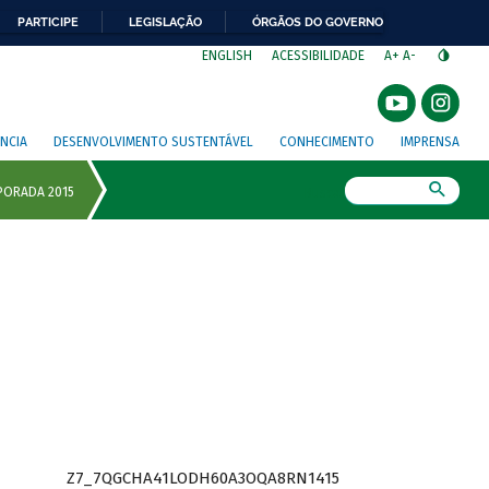
PARTICIPE
LEGISLAÇÃO
ÓRGÃOS DO GOVERNO
⁣
ENGLISH
ACESSIBILIDADE
A+
A-
NCIA
DESENVOLVIMENTO SUSTENTÁVEL
CONHECIMENTO
IMPRENSA
Busca
Z7_7QGCHA41LODH60A3OQA8RN1415