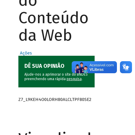
do
Conteúdo
da Web
Ações
DÊ SUA OPINIÃO
Ajude-nos a aprimorar o site do BNDES
preenchendo uma rápida
pesquisa
.
Z7_L9KEH4O0LORH80ALCLTPF80SE2