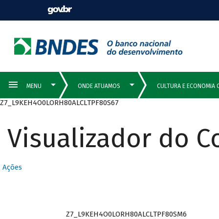
Z7_L9KEH4O0LORH80ALCLTPF80S67
Visualizador do 
Ações
Z7_L9KEH4O0LORH80ALCLTPF80SM6