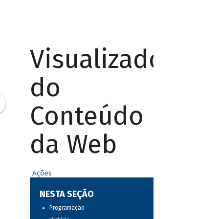
Visualizador
do
Conteúdo
da Web
Ações
NESTA SEÇÃO
Programação