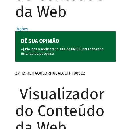
da Web
Ações
DÊ SUA OPINIÃO
Ajude-nos a aprimorar o site do BNDES preenchendo
uma rápida
pesquisa
.
Z7_L9KEH4O0LORH80ALCLTPF80SE2
Visualizador
do Conteúdo
da Web