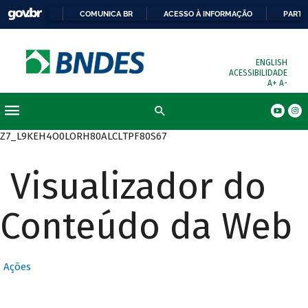
COMUNICA BR
ACESSO À INFORMAÇÃO
PARTI
ENGLISH
ACESSIBILIDADE
A+
A-
Busca
Z7_L9KEH4O0LORH80ALCLTPF80S67
Visualizador do
Conteúdo da Web
Ações