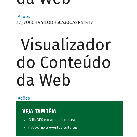
Ações
Z7_7QGCHA41LODH60A3OQA8RN1417
Visualizador
do Conteúdo
da Web
Ações
VEJA TAMBÉM
O BNDES e o apoio à cultura
Patrocínio a eventos culturais