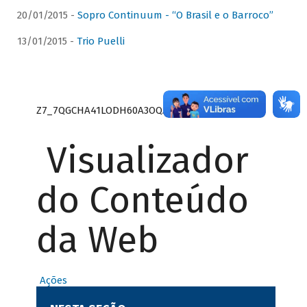
20/01/2015 -
Sopro Continuum - “O Brasil e o Barroco”
13/01/2015 -
Trio Puelli
Z7_7QGCHA41LODH60A3OQA8RN1415
Visualizador
do Conteúdo
da Web
Ações