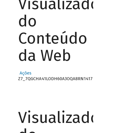
Visualizador
do
Conteúdo
da Web
Ações
Z7_7QGCHA41LODH60A3OQA8RN1417
Visualizador