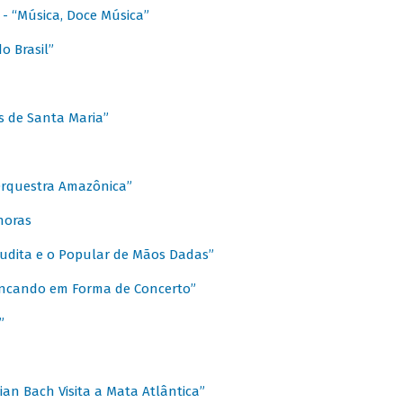
s - “Música, Doce Música”
o Brasil”
s de Santa Maria”
 Orquestra Amazônica”
onoras
rudita e o Popular de Mãos Dadas”
rincando em Forma de Concerto”
”
ian Bach Visita a Mata Atlântica”