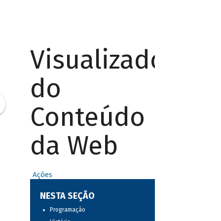
Visualizador
do
Conteúdo
da Web
Ações
NESTA SEÇÃO
Programação