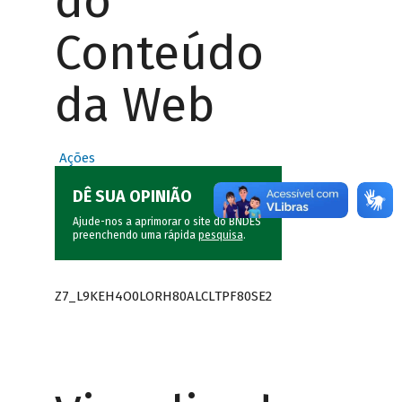
do
Conteúdo
da Web
Ações
DÊ SUA OPINIÃO
Ajude-nos a aprimorar o site do BNDES
preenchendo uma rápida
pesquisa
.
Z7_L9KEH4O0LORH80ALCLTPF80SE2