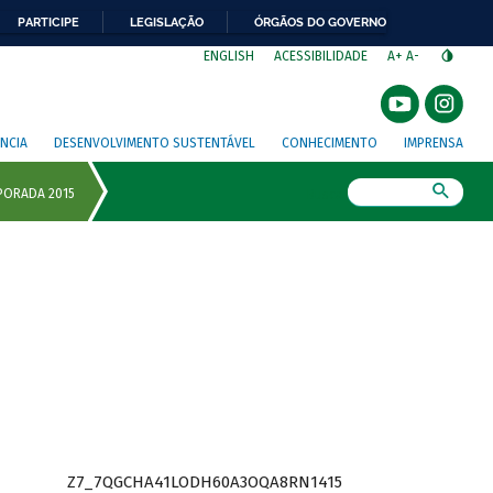
PARTICIPE
LEGISLAÇÃO
ÓRGÃOS DO GOVERNO
⁣
ENGLISH
ACESSIBILIDADE
A+
A-
NCIA
DESENVOLVIMENTO SUSTENTÁVEL
CONHECIMENTO
IMPRENSA
Busca
Z7_7QGCHA41LODH60A3OQA8RN1415