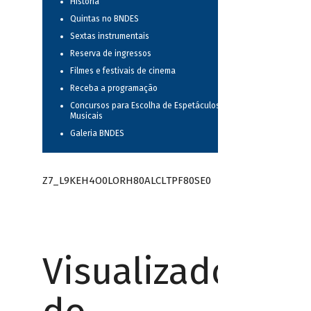
História
Quintas no BNDES
Sextas instrumentais
Reserva de ingressos
Filmes e festivais de cinema
Receba a programação
Concursos para Escolha de Espetáculos
Musicais
Galeria BNDES
Z7_L9KEH4O0LORH80ALCLTPF80SE0
Visualizador