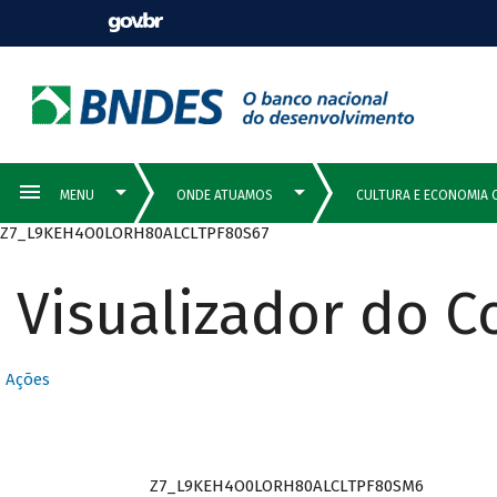
Z7_L9KEH4O0LORH80ALCLTPF80S67
Visualizador do 
Ações
Z7_L9KEH4O0LORH80ALCLTPF80SM6