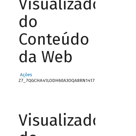
Visualizador
do
Conteúdo
da Web
Ações
Z7_7QGCHA41LODH60A3OQA8RN1417
Visualizador