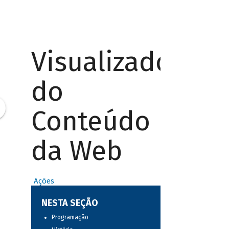
Visualizador
do
Conteúdo
da Web
Ações
NESTA SEÇÃO
Programação