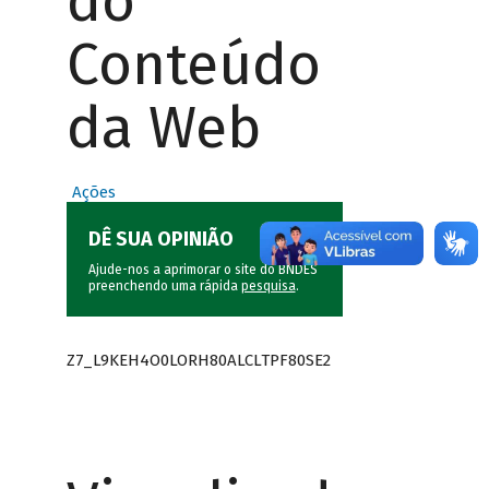
do
Conteúdo
da Web
Ações
DÊ SUA OPINIÃO
Ajude-nos a aprimorar o site do BNDES
preenchendo uma rápida
pesquisa
.
Z7_L9KEH4O0LORH80ALCLTPF80SE2