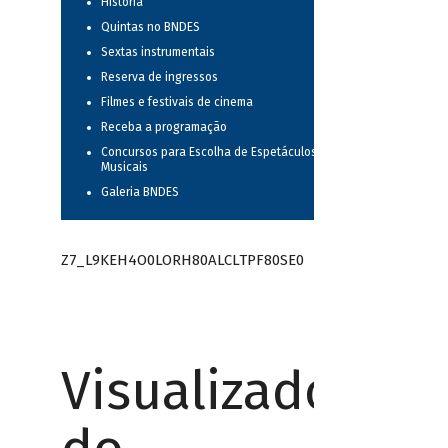
História
Quintas no BNDES
Sextas instrumentais
Reserva de ingressos
Filmes e festivais de cinema
Receba a programação
Concursos para Escolha de Espetáculos
Musicais
Galeria BNDES
Z7_L9KEH4O0LORH80ALCLTPF80SE0
Visualizador