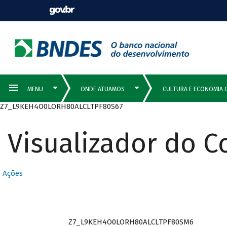
Z7_L9KEH4O0LORH80ALCLTPF80S67
Visualizador do 
Ações
Z7_L9KEH4O0LORH80ALCLTPF80SM6