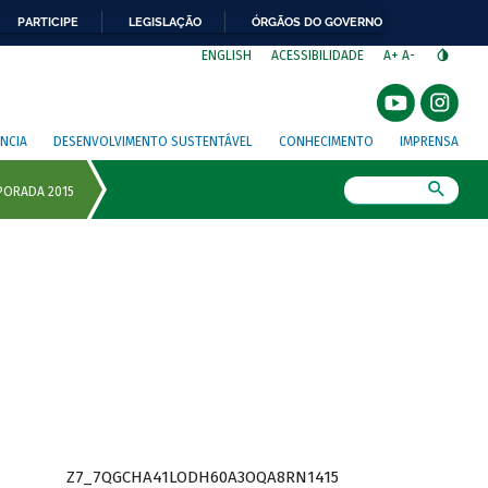
PARTICIPE
LEGISLAÇÃO
ÓRGÃOS DO GOVERNO
⁣
ENGLISH
ACESSIBILIDADE
A+
A-
NCIA
DESENVOLVIMENTO SUSTENTÁVEL
CONHECIMENTO
IMPRENSA
Busca
Z7_7QGCHA41LODH60A3OQA8RN1415