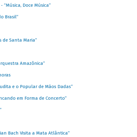
s - “Música, Doce Música”
o Brasil”
s de Santa Maria”
 Orquestra Amazônica”
onoras
rudita e o Popular de Mãos Dadas”
rincando em Forma de Concerto”
”
ian Bach Visita a Mata Atlântica”