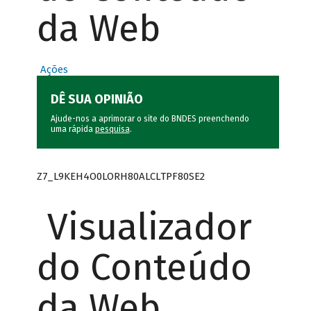
da Web
Ações
DÊ SUA OPINIÃO
Ajude-nos a aprimorar o site do BNDES preenchendo
uma rápida
pesquisa
.
Z7_L9KEH4O0LORH80ALCLTPF80SE2
Visualizador
do Conteúdo
da Web