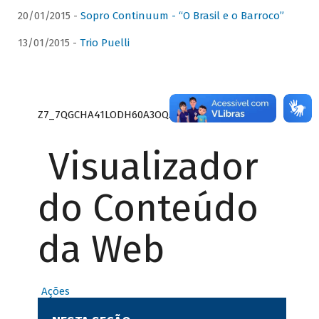
20/01/2015 -
Sopro Continuum - “O Brasil e o Barroco”
13/01/2015 -
Trio Puelli
Z7_7QGCHA41LODH60A3OQA8RN1415
Visualizador
do Conteúdo
da Web
Ações