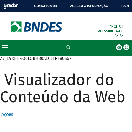
COMUNICA BR
ACESSO À INFORMAÇÃO
PARTI
ENGLISH
ACESSIBILIDADE
A+
A-
Busca
Z7_L9KEH4O0LORH80ALCLTPF80S67
Visualizador do
Conteúdo da Web
Ações