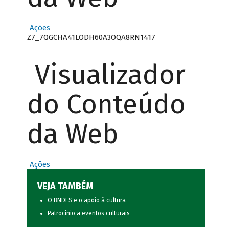
Ações
Z7_7QGCHA41LODH60A3OQA8RN1417
Visualizador
do Conteúdo
da Web
Ações
VEJA TAMBÉM
O BNDES e o apoio à cultura
Patrocínio a eventos culturais