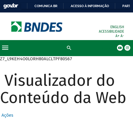
COMUNICA BR
ACESSO À INFORMAÇÃO
PARTI
ENGLISH
ACESSIBILIDADE
A+
A-
Busca
Z7_L9KEH4O0LORH80ALCLTPF80S67
Visualizador do
Conteúdo da Web
Ações