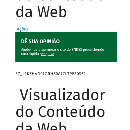
da Web
Ações
DÊ SUA OPINIÃO
Ajude-nos a aprimorar o site do BNDES preenchendo
uma rápida
pesquisa
.
Z7_L9KEH4O0LORH80ALCLTPF80SE2
Visualizador
do Conteúdo
da Web