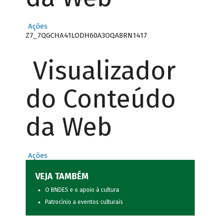
Ações
Z7_7QGCHA41LODH60A3OQA8RN1417
Visualizador
do Conteúdo
da Web
Ações
VEJA TAMBÉM
O BNDES e o apoio à cultura
Patrocínio a eventos culturais