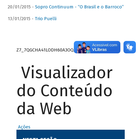
20/01/2015 -
Sopro Continuum - “O Brasil e o Barroco”
13/01/2015 -
Trio Puelli
Z7_7QGCHA41LODH60A3OQA8RN1415
Visualizador
do Conteúdo
da Web
Ações