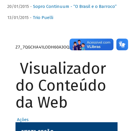
20/01/2015 -
Sopro Continuum - “O Brasil e o Barroco”
13/01/2015 -
Trio Puelli
Z7_7QGCHA41LODH60A3OQA8RN1415
Visualizador
do Conteúdo
da Web
Ações