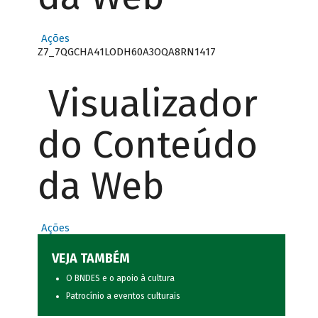
Ações
Z7_7QGCHA41LODH60A3OQA8RN1417
Visualizador
do Conteúdo
da Web
Ações
VEJA TAMBÉM
O BNDES e o apoio à cultura
Patrocínio a eventos culturais