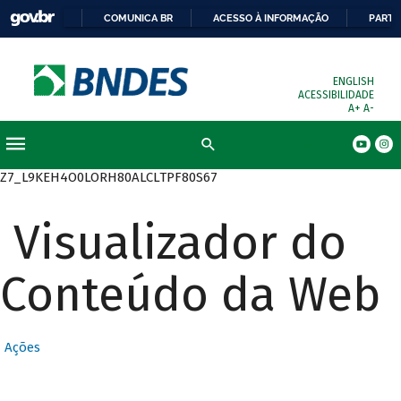
COMUNICA BR
ACESSO À INFORMAÇÃO
PARTI
ENGLISH
ACESSIBILIDADE
A+
A-
Busca
Z7_L9KEH4O0LORH80ALCLTPF80S67
Visualizador do
Conteúdo da Web
Ações