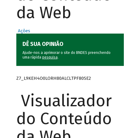
da Web
Ações
DÊ SUA OPINIÃO
Ajude-nos a aprimorar o site do BNDES preenchendo
uma rápida
pesquisa
.
Z7_L9KEH4O0LORH80ALCLTPF80SE2
Visualizador
do Conteúdo
da Web