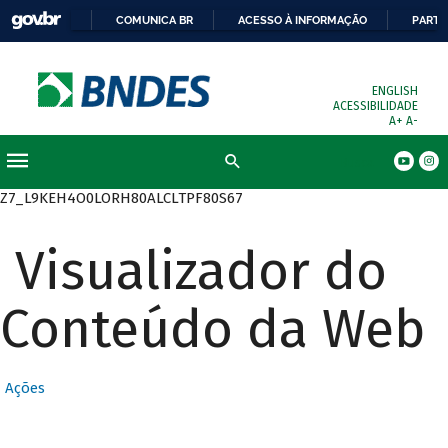
COMUNICA BR
ACESSO À INFORMAÇÃO
PARTI
ENGLISH
ACESSIBILIDADE
A+
A-
Busca
Z7_L9KEH4O0LORH80ALCLTPF80S67
Visualizador do
Conteúdo da Web
Ações