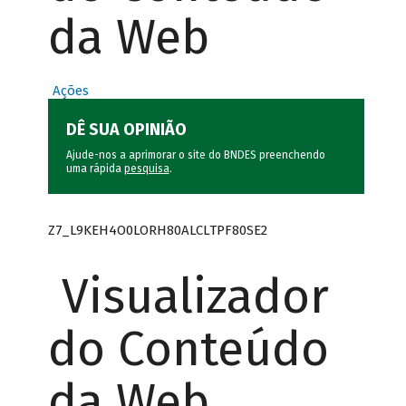
da Web
Ações
DÊ SUA OPINIÃO
Ajude-nos a aprimorar o site do BNDES preenchendo
uma rápida
pesquisa
.
Z7_L9KEH4O0LORH80ALCLTPF80SE2
Visualizador
do Conteúdo
da Web