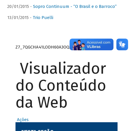
20/01/2015 -
Sopro Continuum - “O Brasil e o Barroco”
13/01/2015 -
Trio Puelli
Z7_7QGCHA41LODH60A3OQA8RN1415
Visualizador
do Conteúdo
da Web
Ações