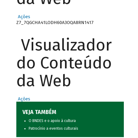
Ações
Z7_7QGCHA41LODH60A3OQA8RN1417
Visualizador
do Conteúdo
da Web
Ações
VEJA TAMBÉM
O BNDES e o apoio à cultura
Patrocínio a eventos culturais