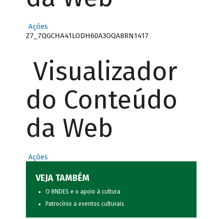
Ações
Z7_7QGCHA41LODH60A3OQA8RN1417
Visualizador
do Conteúdo
da Web
Ações
VEJA TAMBÉM
O BNDES e o apoio à cultura
Patrocínio a eventos culturais