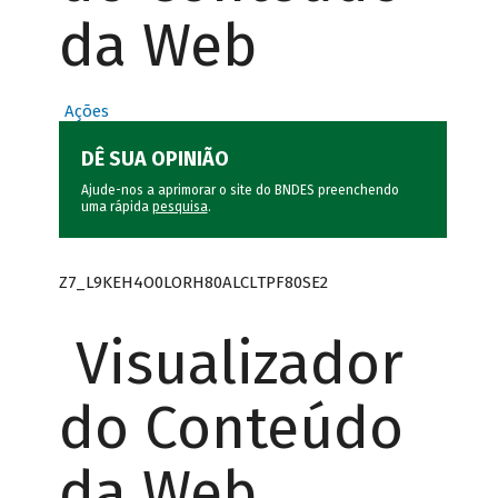
da Web
Ações
DÊ SUA OPINIÃO
Ajude-nos a aprimorar o site do BNDES preenchendo
uma rápida
pesquisa
.
Z7_L9KEH4O0LORH80ALCLTPF80SE2
Visualizador
do Conteúdo
da Web