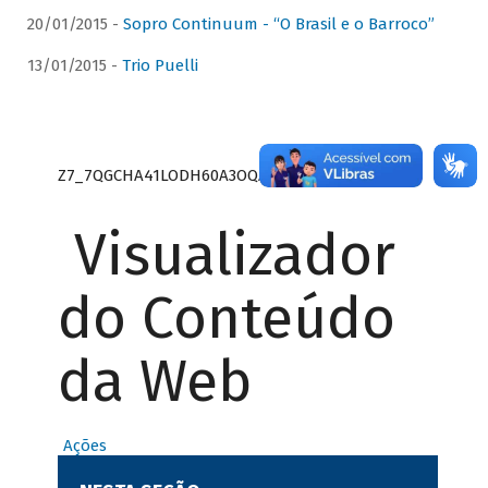
20/01/2015 -
Sopro Continuum - “O Brasil e o Barroco”
13/01/2015 -
Trio Puelli
Z7_7QGCHA41LODH60A3OQA8RN1415
Visualizador
do Conteúdo
da Web
Ações