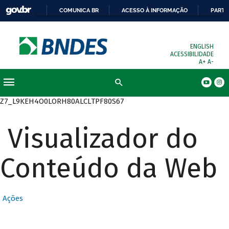
COMUNICA BR
ACESSO À INFORMAÇÃO
PARTI
ENGLISH
ACESSIBILIDADE
A+
A-
Busca
Z7_L9KEH4O0LORH80ALCLTPF80S67
Visualizador do
Conteúdo da Web
Ações