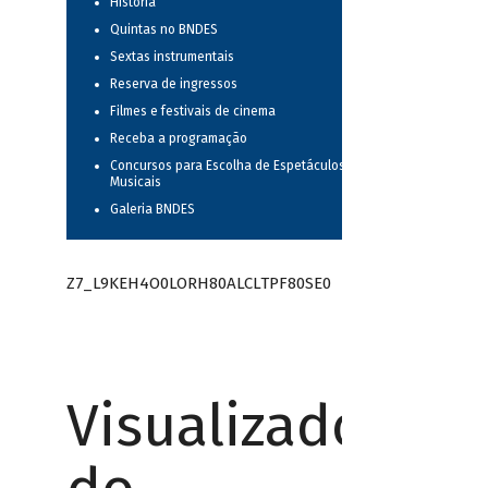
História
Quintas no BNDES
Sextas instrumentais
Reserva de ingressos
Filmes e festivais de cinema
Receba a programação
Concursos para Escolha de Espetáculos
Musicais
Galeria BNDES
Z7_L9KEH4O0LORH80ALCLTPF80SE0
Visualizador