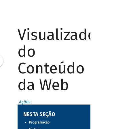
Visualizador
do
Conteúdo
da Web
Ações
NESTA SEÇÃO
Programação