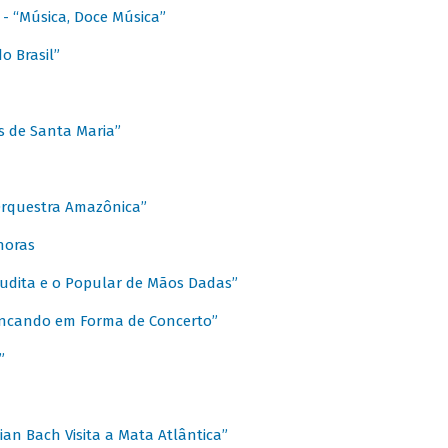
s - “Música, Doce Música”
o Brasil”
s de Santa Maria”
 Orquestra Amazônica”
onoras
rudita e o Popular de Mãos Dadas”
rincando em Forma de Concerto”
”
ian Bach Visita a Mata Atlântica”