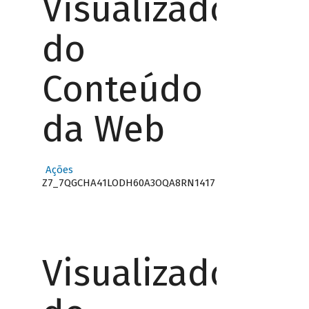
Visualizador
do
Conteúdo
da Web
Ações
Z7_7QGCHA41LODH60A3OQA8RN1417
Visualizador