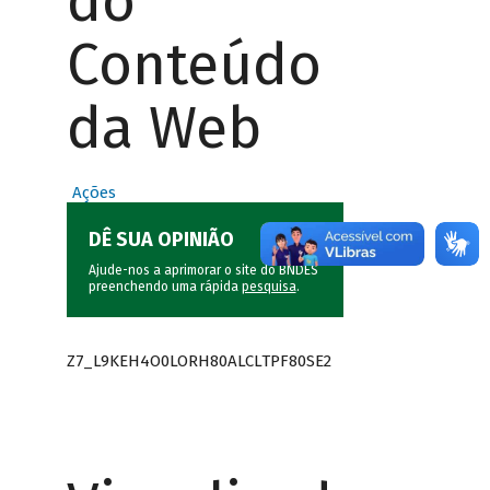
do
Conteúdo
da Web
Ações
DÊ SUA OPINIÃO
Ajude-nos a aprimorar o site do BNDES
preenchendo uma rápida
pesquisa
.
Z7_L9KEH4O0LORH80ALCLTPF80SE2