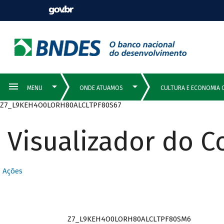
Z7_L9KEH4O0LORH80ALCLTPF80S67
Visualizador do 
Ações
Z7_L9KEH4O0LORH80ALCLTPF80SM6