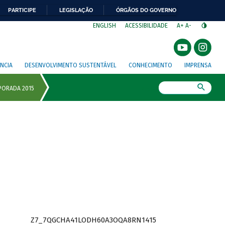
PARTICIPE
LEGISLAÇÃO
ÓRGÃOS DO GOVERNO
⁣
ENGLISH
ACESSIBILIDADE
A+
A-
NCIA
DESENVOLVIMENTO SUSTENTÁVEL
CONHECIMENTO
IMPRENSA
Busca
Z7_7QGCHA41LODH60A3OQA8RN1415