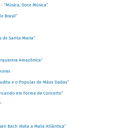
s - “Música, Doce Música”
o Brasil”
s de Santa Maria”
 Orquestra Amazônica”
onoras
rudita e o Popular de Mãos Dadas”
rincando em Forma de Concerto”
”
ian Bach Visita a Mata Atlântica”