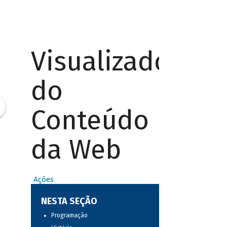
Visualizador
do
Conteúdo
da Web
Ações
NESTA SEÇÃO
Programação