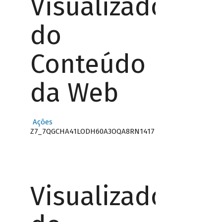
Visualizador
do
Conteúdo
da Web
Ações
Z7_7QGCHA41LODH60A3OQA8RN1417
Visualizador