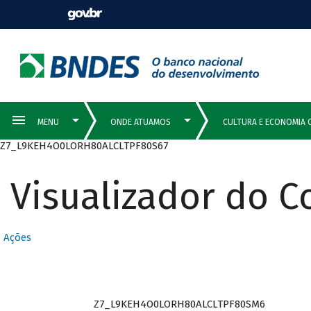
Z7_L9KEH4O0LORH80ALCLTPF80S67
Visualizador do 
Ações
Z7_L9KEH4O0LORH80ALCLTPF80SM6