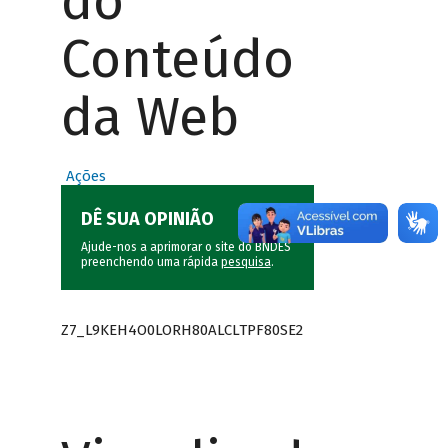
do
Conteúdo
da Web
Ações
DÊ SUA OPINIÃO
Ajude-nos a aprimorar o site do BNDES
preenchendo uma rápida
pesquisa
.
Z7_L9KEH4O0LORH80ALCLTPF80SE2