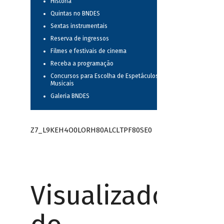
História
Quintas no BNDES
Sextas instrumentais
Reserva de ingressos
Filmes e festivais de cinema
Receba a programação
Concursos para Escolha de Espetáculos
Musicais
Galeria BNDES
Z7_L9KEH4O0LORH80ALCLTPF80SE0
Visualizador