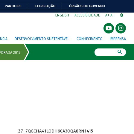
PARTICIPE
LEGISLAÇÃO
ÓRGÃOS DO GOVERNO
⁣
ENGLISH
ACESSIBILIDADE
A+
A-
NCIA
DESENVOLVIMENTO SUSTENTÁVEL
CONHECIMENTO
IMPRENSA
Busca
Z7_7QGCHA41LODH60A3OQA8RN1415