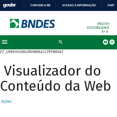
COMUNICA BR
ACESSO À INFORMAÇÃO
PARTI
ENGLISH
ACESSIBILIDADE
A+
A-
Busca
Z7_L9KEH4O0LORH80ALCLTPF80S67
Visualizador do
Conteúdo da Web
Ações