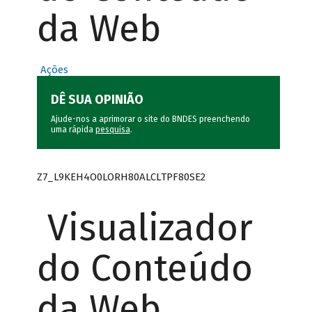
da Web
Ações
DÊ SUA OPINIÃO
Ajude-nos a aprimorar o site do BNDES preenchendo
uma rápida
pesquisa
.
Z7_L9KEH4O0LORH80ALCLTPF80SE2
Visualizador
do Conteúdo
da Web