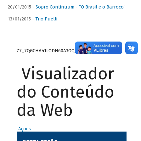
20/01/2015 -
Sopro Continuum - “O Brasil e o Barroco”
13/01/2015 -
Trio Puelli
Z7_7QGCHA41LODH60A3OQA8RN1415
Visualizador
do Conteúdo
da Web
Ações