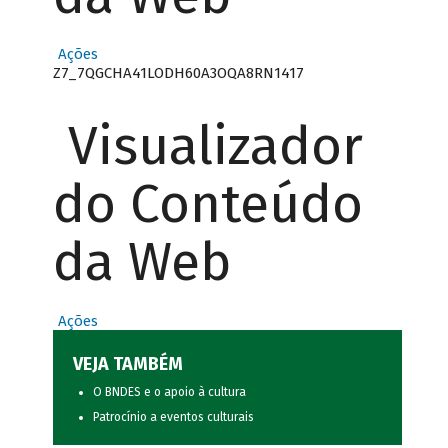
Ações
Z7_7QGCHA41LODH60A3OQA8RN1417
Visualizador
do Conteúdo
da Web
Ações
VEJA TAMBÉM
O BNDES e o apoio à cultura
Patrocínio a eventos culturais