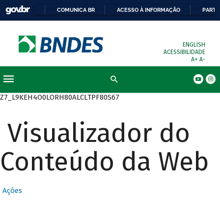
COMUNICA BR
ACESSO À INFORMAÇÃO
PARTI
ENGLISH
ACESSIBILIDADE
A+
A-
Busca
Z7_L9KEH4O0LORH80ALCLTPF80S67
Visualizador do
Conteúdo da Web
Ações