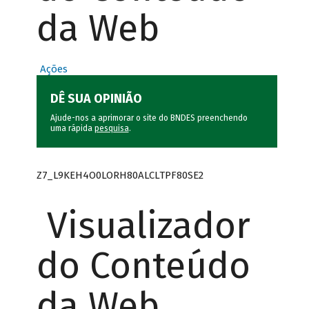
da Web
Ações
DÊ SUA OPINIÃO
Ajude-nos a aprimorar o site do BNDES preenchendo
uma rápida
pesquisa
.
Z7_L9KEH4O0LORH80ALCLTPF80SE2
Visualizador
do Conteúdo
da Web