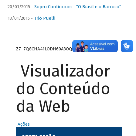
20/01/2015 -
Sopro Continuum - “O Brasil e o Barroco”
13/01/2015 -
Trio Puelli
Z7_7QGCHA41LODH60A3OQA8RN1415
Visualizador
do Conteúdo
da Web
Ações