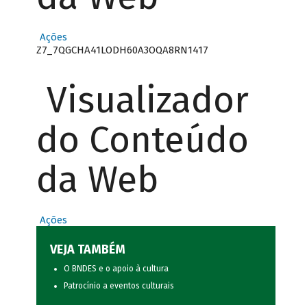
Ações
Z7_7QGCHA41LODH60A3OQA8RN1417
Visualizador
do Conteúdo
da Web
Ações
VEJA TAMBÉM
O BNDES e o apoio à cultura
Patrocínio a eventos culturais