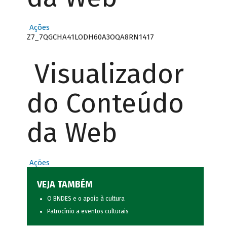
Ações
Z7_7QGCHA41LODH60A3OQA8RN1417
Visualizador
do Conteúdo
da Web
Ações
VEJA TAMBÉM
O BNDES e o apoio à cultura
Patrocínio a eventos culturais