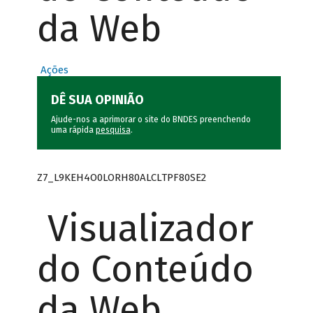
da Web
Ações
DÊ SUA OPINIÃO
Ajude-nos a aprimorar o site do BNDES preenchendo
uma rápida
pesquisa
.
Z7_L9KEH4O0LORH80ALCLTPF80SE2
Visualizador
do Conteúdo
da Web