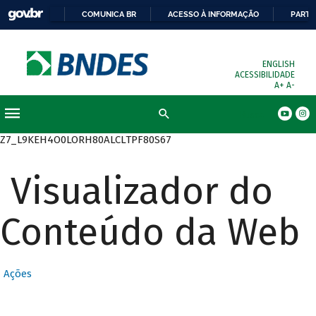
COMUNICA BR
ACESSO À INFORMAÇÃO
PARTI
ENGLISH
ACESSIBILIDADE
A+
A-
Busca
Z7_L9KEH4O0LORH80ALCLTPF80S67
Visualizador do
Conteúdo da Web
Ações