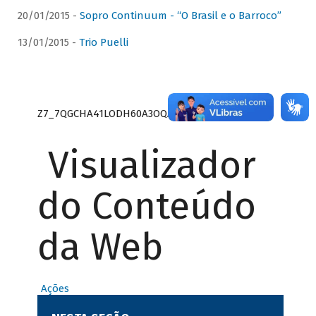
20/01/2015 -
Sopro Continuum - “O Brasil e o Barroco”
13/01/2015 -
Trio Puelli
Z7_7QGCHA41LODH60A3OQA8RN1415
Visualizador
do Conteúdo
da Web
Ações