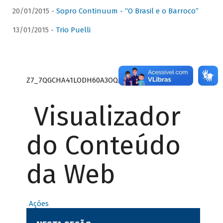
20/01/2015 -
Sopro Continuum - “O Brasil e o Barroco”
13/01/2015 -
Trio Puelli
Z7_7QGCHA41LODH60A3OQA8RN1415
Visualizador
do Conteúdo
da Web
Ações