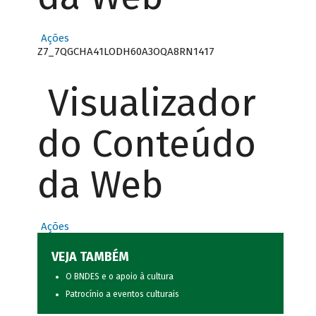
Ações
Z7_7QGCHA41LODH60A3OQA8RN1417
Visualizador
do Conteúdo
da Web
Ações
VEJA TAMBÉM
O BNDES e o apoio à cultura
Patrocínio a eventos culturais