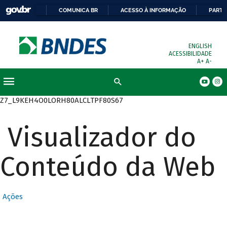
COMUNICA BR
ACESSO À INFORMAÇÃO
PARTI
ENGLISH
ACESSIBILIDADE
A+
A-
Busca
Z7_L9KEH4O0LORH80ALCLTPF80S67
Visualizador do
Conteúdo da Web
Ações