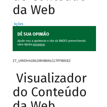
da Web
Ações
DÊ SUA OPINIÃO
Ajude-nos a aprimorar o site do BNDES preenchendo
uma rápida
pesquisa
.
Z7_L9KEH4O0LORH80ALCLTPF80SE2
Visualizador
do Conteúdo
da Web