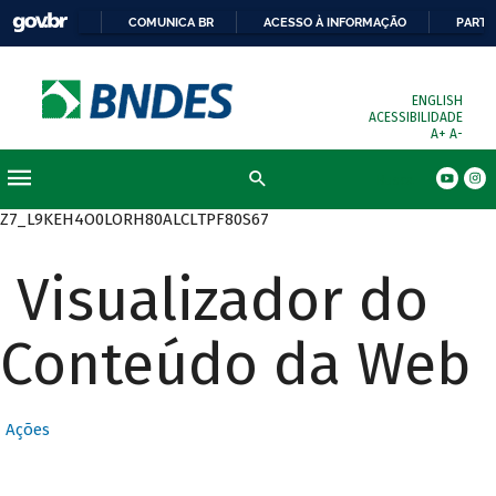
COMUNICA BR
ACESSO À INFORMAÇÃO
PARTI
ENGLISH
ACESSIBILIDADE
A+
A-
Busca
Z7_L9KEH4O0LORH80ALCLTPF80S67
Visualizador do
Conteúdo da Web
Ações