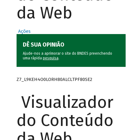
da Web
Ações
DÊ SUA OPINIÃO
Ajude-nos a aprimorar o site do BNDES preenchendo
uma rápida
pesquisa
.
Z7_L9KEH4O0LORH80ALCLTPF80SE2
Visualizador
do Conteúdo
da Web