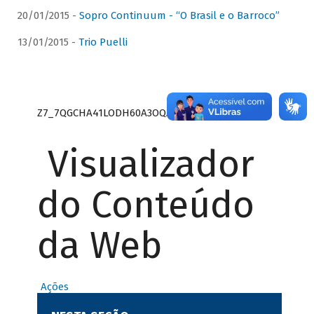
20/01/2015 -
Sopro Continuum - “O Brasil e o Barroco”
13/01/2015 -
Trio Puelli
Z7_7QGCHA41LODH60A3OQA8RN1415
Visualizador
do Conteúdo
da Web
Ações