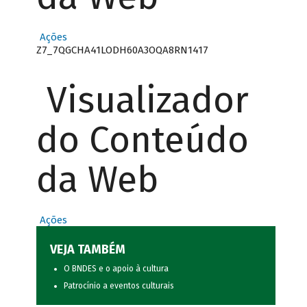
Ações
Z7_7QGCHA41LODH60A3OQA8RN1417
Visualizador
do Conteúdo
da Web
Ações
VEJA TAMBÉM
O BNDES e o apoio à cultura
Patrocínio a eventos culturais