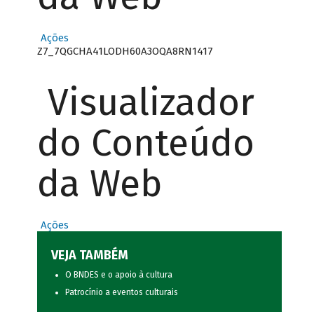
Ações
Z7_7QGCHA41LODH60A3OQA8RN1417
Visualizador
do Conteúdo
da Web
Ações
VEJA TAMBÉM
O BNDES e o apoio à cultura
Patrocínio a eventos culturais