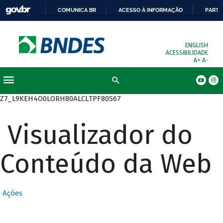
COMUNICA BR
ACESSO À INFORMAÇÃO
PARTI
ENGLISH
ACESSIBILIDADE
A+
A-
Busca
Z7_L9KEH4O0LORH80ALCLTPF80S67
Visualizador do
Conteúdo da Web
Ações