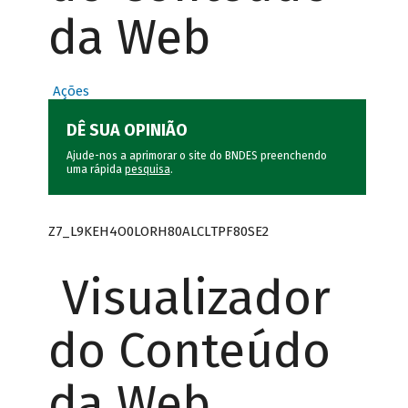
da Web
Ações
DÊ SUA OPINIÃO
Ajude-nos a aprimorar o site do BNDES preenchendo
uma rápida
pesquisa
.
Z7_L9KEH4O0LORH80ALCLTPF80SE2
Visualizador
do Conteúdo
da Web