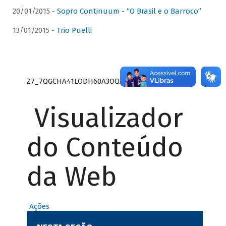
20/01/2015 -
Sopro Continuum - “O Brasil e o Barroco”
13/01/2015 -
Trio Puelli
Z7_7QGCHA41LODH60A3OQA8RN1415
Visualizador
do Conteúdo
da Web
Ações