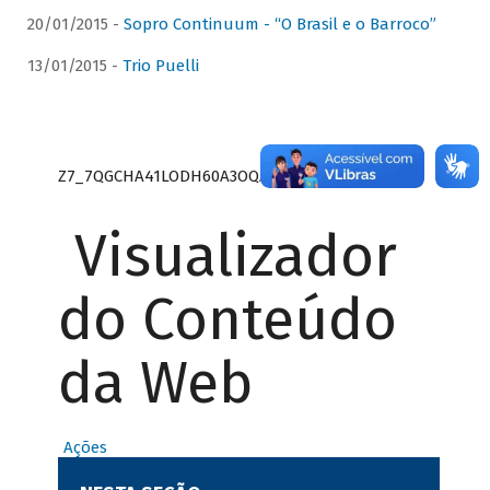
20/01/2015 -
Sopro Continuum - “O Brasil e o Barroco”
13/01/2015 -
Trio Puelli
Z7_7QGCHA41LODH60A3OQA8RN1415
Visualizador
do Conteúdo
da Web
Ações