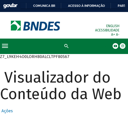
COMUNICA BR
ACESSO À INFORMAÇÃO
PARTI
ENGLISH
ACESSIBILIDADE
A+
A-
Busca
Z7_L9KEH4O0LORH80ALCLTPF80S67
Visualizador do
Conteúdo da Web
Ações