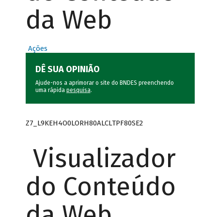
da Web
Ações
DÊ SUA OPINIÃO
Ajude-nos a aprimorar o site do BNDES preenchendo
uma rápida
pesquisa
.
Z7_L9KEH4O0LORH80ALCLTPF80SE2
Visualizador
do Conteúdo
da Web