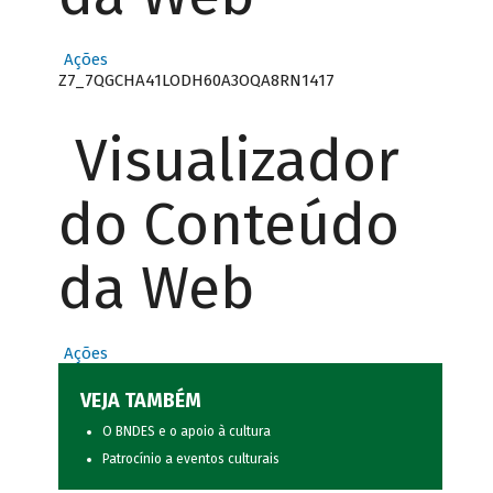
Ações
Z7_7QGCHA41LODH60A3OQA8RN1417
Visualizador
do Conteúdo
da Web
Ações
VEJA TAMBÉM
O BNDES e o apoio à cultura
Patrocínio a eventos culturais