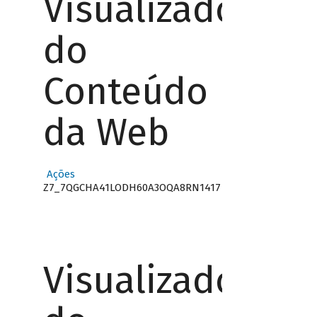
Visualizador
do
Conteúdo
da Web
Ações
Z7_7QGCHA41LODH60A3OQA8RN1417
Visualizador