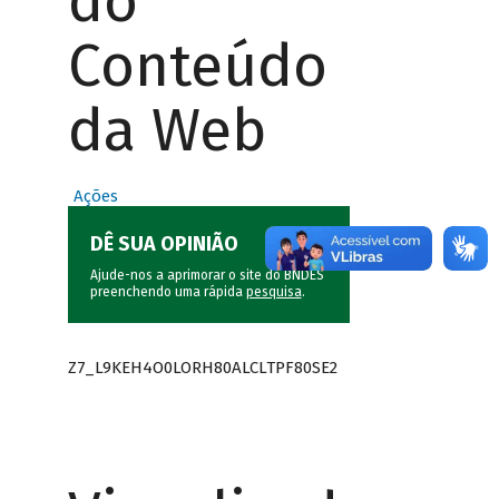
do
Conteúdo
da Web
Ações
DÊ SUA OPINIÃO
Ajude-nos a aprimorar o site do BNDES
preenchendo uma rápida
pesquisa
.
Z7_L9KEH4O0LORH80ALCLTPF80SE2