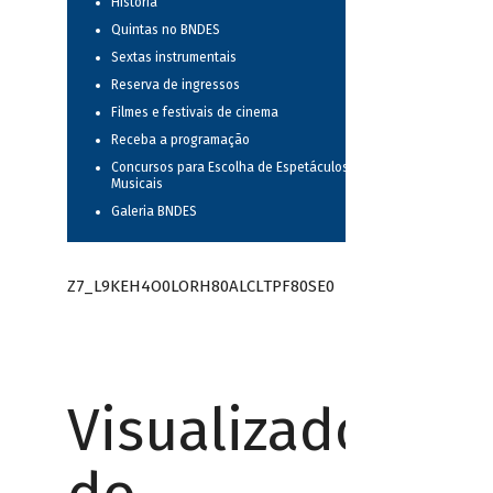
História
Quintas no BNDES
Sextas instrumentais
Reserva de ingressos
Filmes e festivais de cinema
Receba a programação
Concursos para Escolha de Espetáculos
Musicais
Galeria BNDES
Z7_L9KEH4O0LORH80ALCLTPF80SE0
Visualizador