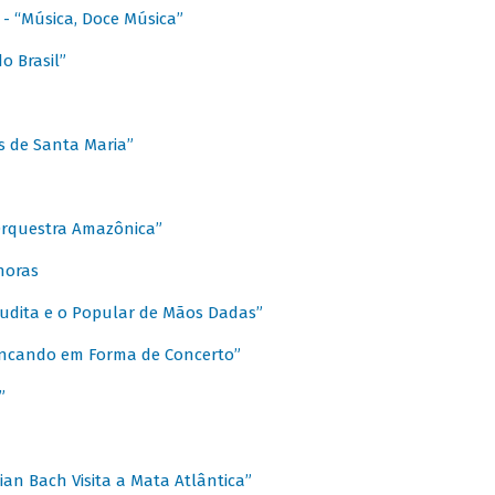
s - “Música, Doce Música”
o Brasil”
s de Santa Maria”
 Orquestra Amazônica”
onoras
rudita e o Popular de Mãos Dadas”
rincando em Forma de Concerto”
”
ian Bach Visita a Mata Atlântica”