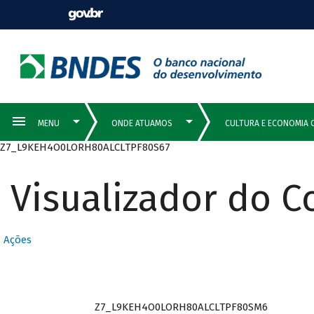
Z7_L9KEH4O0LORH80ALCLTPF80S67
Visualizador do 
Ações
Z7_L9KEH4O0LORH80ALCLTPF80SM6