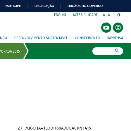
PARTICIPE
LEGISLAÇÃO
ÓRGÃOS DO GOVERNO
⁣
ENGLISH
ACESSIBILIDADE
A+
A-
NCIA
DESENVOLVIMENTO SUSTENTÁVEL
CONHECIMENTO
IMPRENSA
Busca
Z7_7QGCHA41LODH60A3OQA8RN1415