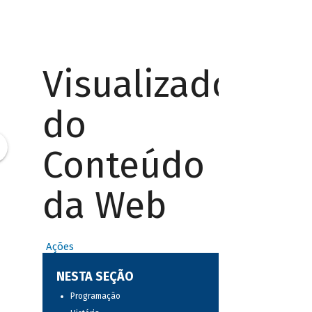
Visualizador
do
Conteúdo
da Web
Ações
NESTA SEÇÃO
Programação