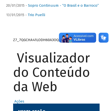
20/01/2015 -
Sopro Continuum - “O Brasil e o Barroco”
13/01/2015 -
Trio Puelli
Z7_7QGCHA41LODH60A3OQA8RN1415
Visualizador
do Conteúdo
da Web
Ações