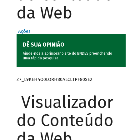
da Web
Ações
DÊ SUA OPINIÃO
Ajude-nos a aprimorar o site do BNDES preenchendo
uma rápida
pesquisa
.
Z7_L9KEH4O0LORH80ALCLTPF80SE2
Visualizador
do Conteúdo
da Web