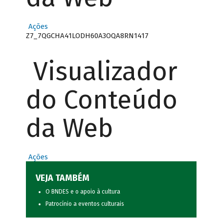
Ações
Z7_7QGCHA41LODH60A3OQA8RN1417
Visualizador
do Conteúdo
da Web
Ações
VEJA TAMBÉM
O BNDES e o apoio à cultura
Patrocínio a eventos culturais