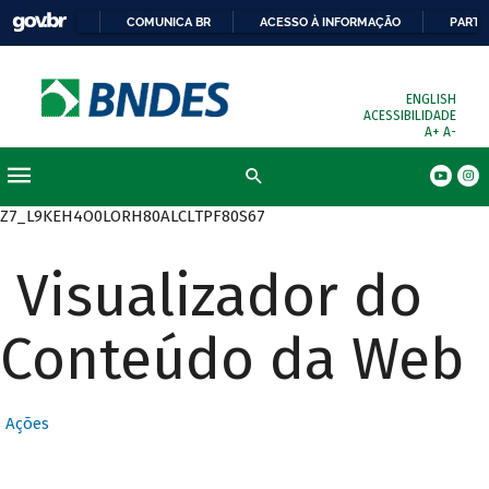
COMUNICA BR
ACESSO À INFORMAÇÃO
PARTI
ENGLISH
ACESSIBILIDADE
A+
A-
Busca
Z7_L9KEH4O0LORH80ALCLTPF80S67
Visualizador do
Conteúdo da Web
Ações