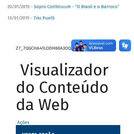
20/01/2015 -
Sopro Continuum - “O Brasil e o Barroco”
13/01/2015 -
Trio Puelli
Z7_7QGCHA41LODH60A3OQA8RN1415
Visualizador
do Conteúdo
da Web
Ações