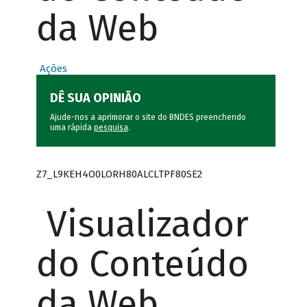
da Web
Ações
DÊ SUA OPINIÃO
Ajude-nos a aprimorar o site do BNDES preenchendo
uma rápida
pesquisa
.
Z7_L9KEH4O0LORH80ALCLTPF80SE2
Visualizador
do Conteúdo
da Web