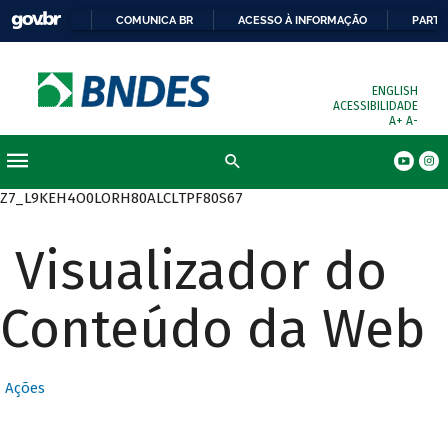
COMUNICA BR
ACESSO À INFORMAÇÃO
PARTI
ENGLISH
ACESSIBILIDADE
A+
A-
Busca
Z7_L9KEH4O0LORH80ALCLTPF80S67
Visualizador do
Conteúdo da Web
Ações