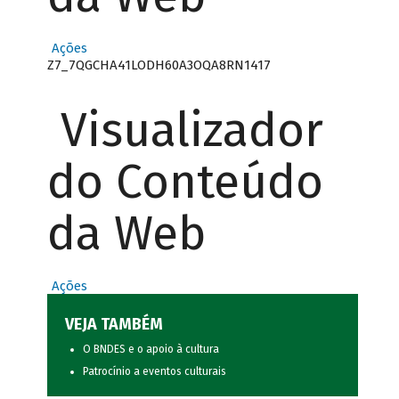
Ações
Z7_7QGCHA41LODH60A3OQA8RN1417
Visualizador
do Conteúdo
da Web
Ações
VEJA TAMBÉM
O BNDES e o apoio à cultura
Patrocínio a eventos culturais