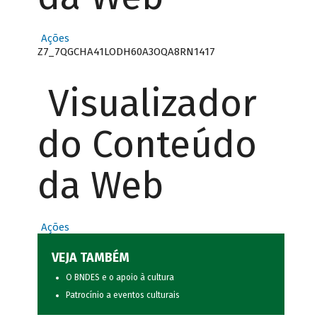
Ações
Z7_7QGCHA41LODH60A3OQA8RN1417
Visualizador
do Conteúdo
da Web
Ações
VEJA TAMBÉM
O BNDES e o apoio à cultura
Patrocínio a eventos culturais