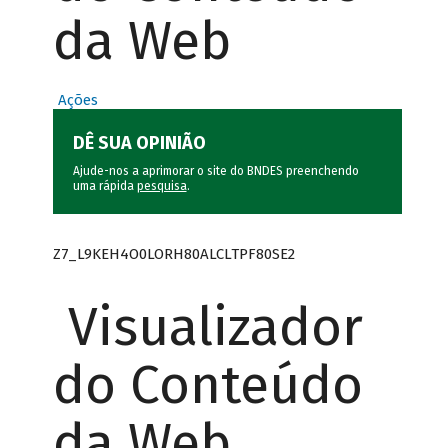
da Web
Ações
DÊ SUA OPINIÃO
Ajude-nos a aprimorar o site do BNDES preenchendo
uma rápida
pesquisa
.
Z7_L9KEH4O0LORH80ALCLTPF80SE2
Visualizador
do Conteúdo
da Web