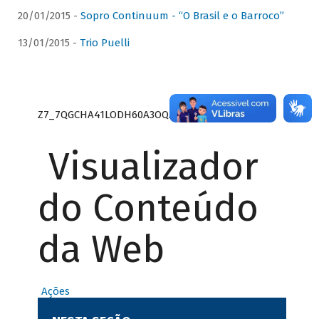
20/01/2015 -
Sopro Continuum - “O Brasil e o Barroco”
13/01/2015 -
Trio Puelli
Z7_7QGCHA41LODH60A3OQA8RN1415
Visualizador
do Conteúdo
da Web
Ações