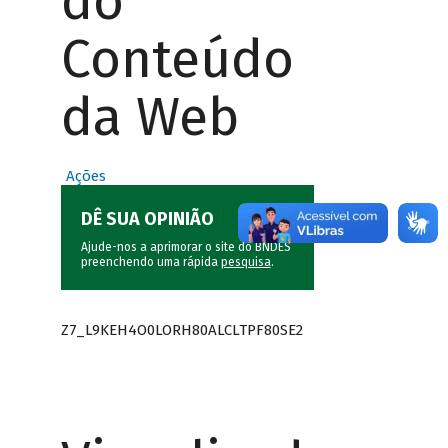
do
Conteúdo
da Web
Ações
DÊ SUA OPINIÃO
Ajude-nos a aprimorar o site do BNDES
preenchendo uma rápida
pesquisa
.
Z7_L9KEH4O0LORH80ALCLTPF80SE2