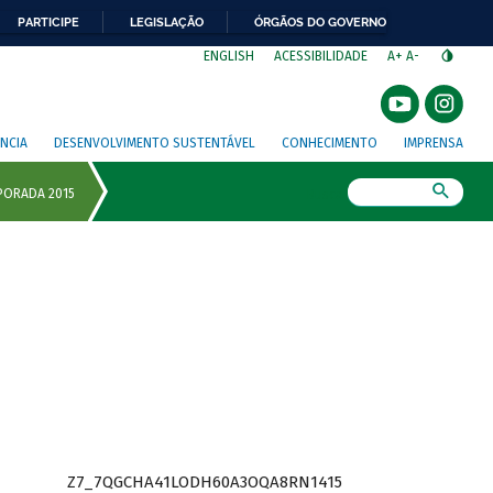
PARTICIPE
LEGISLAÇÃO
ÓRGÃOS DO GOVERNO
⁣
ENGLISH
ACESSIBILIDADE
A+
A-
NCIA
DESENVOLVIMENTO SUSTENTÁVEL
CONHECIMENTO
IMPRENSA
Busca
Z7_7QGCHA41LODH60A3OQA8RN1415