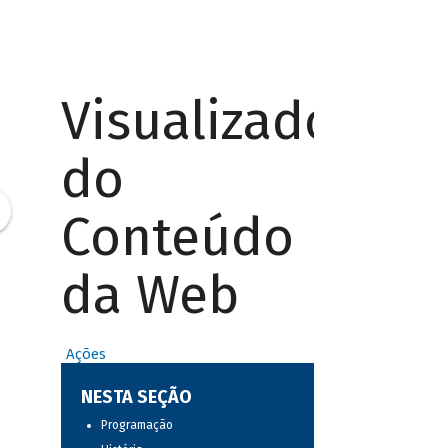
Visualizador
do
Conteúdo
da Web
Ações
NESTA SEÇÃO
Programação