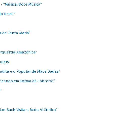
s - “Música, Doce Música”
o Brasil”
s de Santa Maria”
 Orquestra Amazônica”
onoras
rudita e o Popular de Mãos Dadas”
rincando em Forma de Concerto”
”
ian Bach Visita a Mata Atlântica”