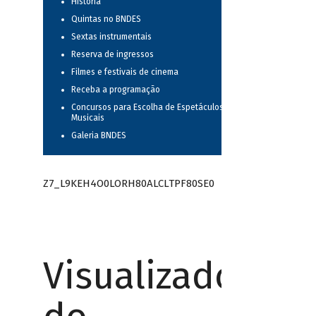
História
Quintas no BNDES
Sextas instrumentais
Reserva de ingressos
Filmes e festivais de cinema
Receba a programação
Concursos para Escolha de Espetáculos
Musicais
Galeria BNDES
Z7_L9KEH4O0LORH80ALCLTPF80SE0
Visualizador