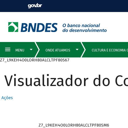
Z7_L9KEH4O0LORH80ALCLTPF80S67
Visualizador do 
Ações
Z7_L9KEH4O0LORH80ALCLTPF80SM6