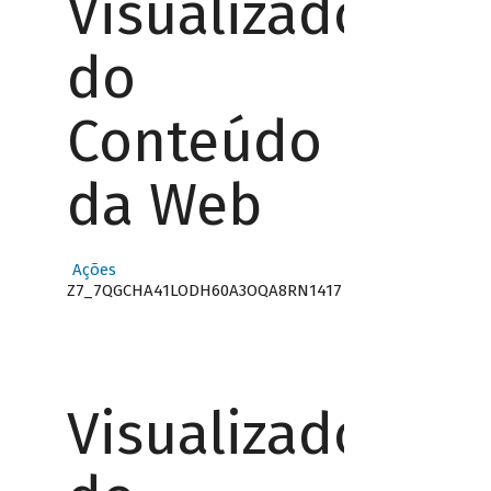
Visualizador
do
Conteúdo
da Web
Ações
Z7_7QGCHA41LODH60A3OQA8RN1417
Visualizador