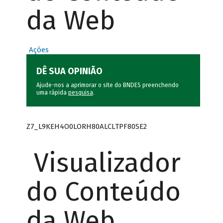
da Web
Ações
DÊ SUA OPINIÃO
Ajude-nos a aprimorar o site do BNDES preenchendo
uma rápida
pesquisa
.
Z7_L9KEH4O0LORH80ALCLTPF80SE2
Visualizador
do Conteúdo
da Web