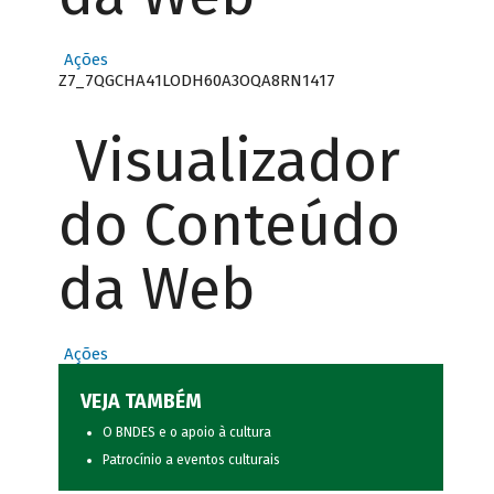
Ações
Z7_7QGCHA41LODH60A3OQA8RN1417
Visualizador
do Conteúdo
da Web
Ações
VEJA TAMBÉM
O BNDES e o apoio à cultura
Patrocínio a eventos culturais