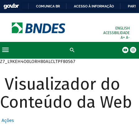
COMUNICA BR
ACESSO À INFORMAÇÃO
PARTI
ENGLISH
ACESSIBILIDADE
A+
A-
Busca
Z7_L9KEH4O0LORH80ALCLTPF80S67
Visualizador do
Conteúdo da Web
Ações