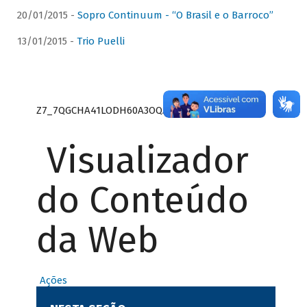
20/01/2015 -
Sopro Continuum - “O Brasil e o Barroco”
13/01/2015 -
Trio Puelli
Z7_7QGCHA41LODH60A3OQA8RN1415
Visualizador
do Conteúdo
da Web
Ações